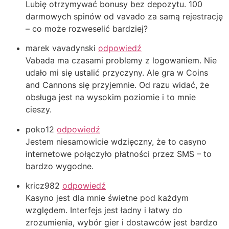
Lubię otrzymywać bonusy bez depozytu. 100
darmowych spinów od vavado za samą rejestrację
– co może rozweselić bardziej?
marek vavadynski
odpowiedź
Vabada ma czasami problemy z logowaniem. Nie
udało mi się ustalić przyczyny. Ale gra w Coins
and Cannons się przyjemnie. Od razu widać, że
obsługa jest na wysokim poziomie i to mnie
cieszy.
poko12
odpowiedź
Jestem niesamowicie wdzięczny, że to casyno
internetowe połączyło płatności przez SMS – to
bardzo wygodne.
kricz982
odpowiedź
Kasyno jest dla mnie świetne pod każdym
względem. Interfejs jest ładny i łatwy do
zrozumienia, wybór gier i dostawców jest bardzo