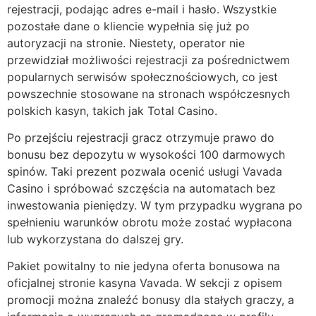
rejestracji, podając adres e-mail i hasło. Wszystkie
pozostałe dane o kliencie wypełnia się już po
autoryzacji na stronie. Niestety, operator nie
przewidział możliwości rejestracji za pośrednictwem
popularnych serwisów społecznościowych, co jest
powszechnie stosowane na stronach współczesnych
polskich kasyn, takich jak Total Casino.
Po przejściu rejestracji gracz otrzymuje prawo do
bonusu bez depozytu w wysokości 100 darmowych
spinów. Taki prezent pozwala ocenić usługi Vavada
Casino i spróbować szczęścia na automatach bez
inwestowania pieniędzy. W tym przypadku wygrana po
spełnieniu warunków obrotu może zostać wypłacona
lub wykorzystana do dalszej gry.
Pakiet powitalny to nie jedyna oferta bonusowa na
oficjalnej stronie kasyna Vavada. W sekcji z opisem
promocji można znaleźć bonusy dla stałych graczy, a