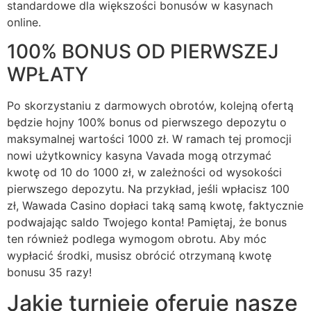
standardowe dla większości bonusów w kasynach
online.
100% BONUS OD PIERWSZEJ
WPŁATY
Po skorzystaniu z darmowych obrotów, kolejną ofertą
będzie hojny 100% bonus od pierwszego depozytu o
maksymalnej wartości 1000 zł. W ramach tej promocji
nowi użytkownicy kasyna Vavada mogą otrzymać
kwotę od 10 do 1000 zł, w zależności od wysokości
pierwszego depozytu. Na przykład, jeśli wpłacisz 100
zł, Wawada Casino dopłaci taką samą kwotę, faktycznie
podwajając saldo Twojego konta! Pamiętaj, że bonus
ten również podlega wymogom obrotu. Aby móc
wypłacić środki, musisz obrócić otrzymaną kwotę
bonusu 35 razy!
Jakie turnieje oferuje nasze