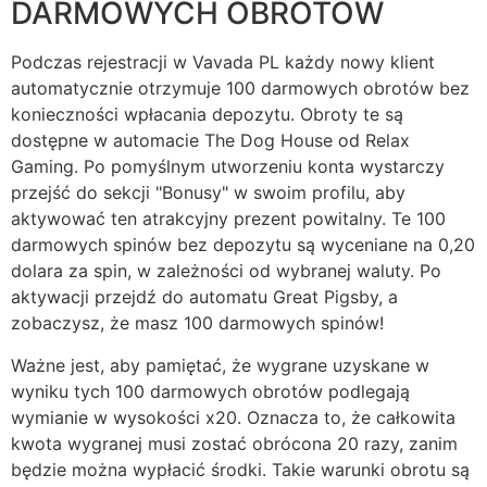
DARMOWYCH OBROTÓW
Podczas rejestracji w Vavada PL każdy nowy klient
automatycznie otrzymuje 100 darmowych obrotów bez
konieczności wpłacania depozytu. Obroty te są
dostępne w automacie The Dog House od Relax
Gaming. Po pomyślnym utworzeniu konta wystarczy
przejść do sekcji "Bonusy" w swoim profilu, aby
aktywować ten atrakcyjny prezent powitalny. Te 100
darmowych spinów bez depozytu są wyceniane na 0,20
dolara za spin, w zależności od wybranej waluty. Po
aktywacji przejdź do automatu Great Pigsby, a
zobaczysz, że masz 100 darmowych spinów!
Ważne jest, aby pamiętać, że wygrane uzyskane w
wyniku tych 100 darmowych obrotów podlegają
wymianie w wysokości x20. Oznacza to, że całkowita
kwota wygranej musi zostać obrócona 20 razy, zanim
będzie można wypłacić środki. Takie warunki obrotu są