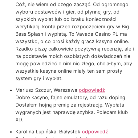
Cóż, nie wiem od czego zacząć. Od ogromnego
wyboru dostawców i gier, od płynnej gry, od
szybkich wypłat lub od braku konieczności
weryfikacji konta przed rozpoczęciem gry w Big
Bass Splash i wypłatą. To Vavada Casino PL ma
wszystko, o co prosi każdy gracz kasyna online.
Rzadko piszę całkowicie pozytywną recenzję, ale i
na podstawie moich osobistych doświadczeń nie
mogę powiedzieć o nim nic złego, chciałbym, aby
wszystkie kasyna online miały ten sam prosty
system gry i wypłat.
Mariusz Szczur, Warszawa
odpowiedź
Dobre kasyno, fajne emulatory, od razu doping.
Dostałem hojną premię za rejestrację. Wypłata
wygranych jest naprawdę szybka. Polecam klub
XD.
Karolina Łupińska, Białystok
odpowiedź