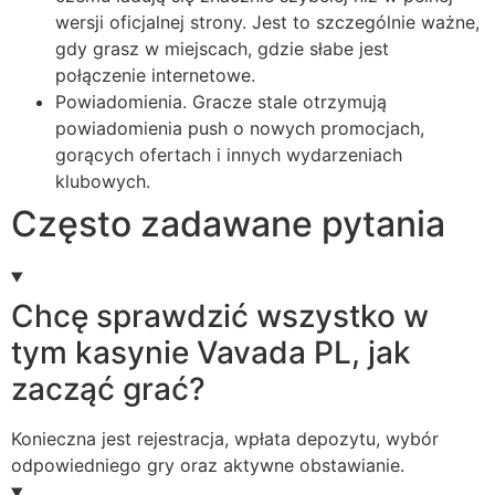
wersji oficjalnej strony. Jest to szczególnie ważne,
gdy grasz w miejscach, gdzie słabe jest
połączenie internetowe.
Powiadomienia. Gracze stale otrzymują
powiadomienia push o nowych promocjach,
gorących ofertach i innych wydarzeniach
klubowych.
Często zadawane pytania
Chcę sprawdzić wszystko w
tym kasynie Vavada PL, jak
zacząć grać?
Konieczna jest rejestracja, wpłata depozytu, wybór
odpowiedniego gry oraz aktywne obstawianie.