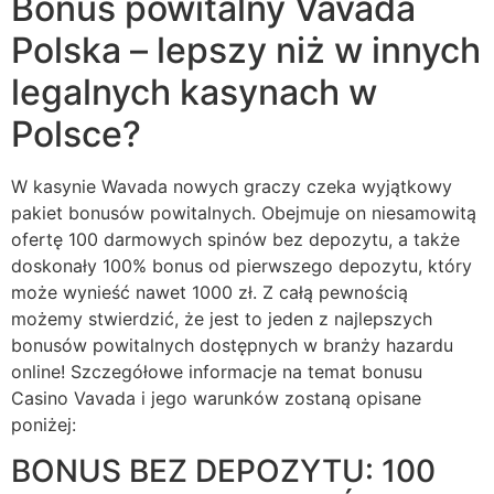
Bonus powitalny Vavada
Polska – lepszy niż w innych
legalnych kasynach w
Polsce?
W kasynie Wavada nowych graczy czeka wyjątkowy
pakiet bonusów powitalnych. Obejmuje on niesamowitą
ofertę 100 darmowych spinów bez depozytu, a także
doskonały 100% bonus od pierwszego depozytu, który
może wynieść nawet 1000 zł. Z całą pewnością
możemy stwierdzić, że jest to jeden z najlepszych
bonusów powitalnych dostępnych w branży hazardu
online! Szczegółowe informacje na temat bonusu
Casino Vavada i jego warunków zostaną opisane
poniżej:
BONUS BEZ DEPOZYTU: 100