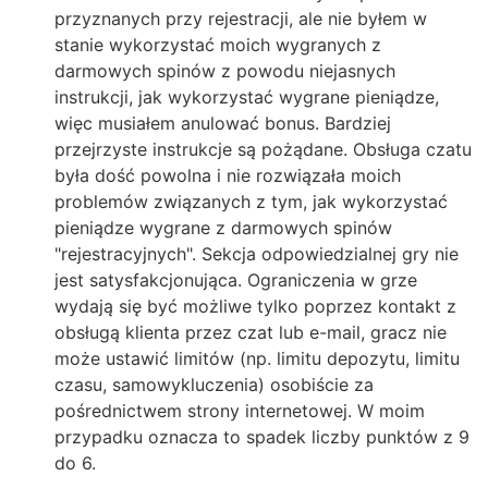
przyznanych przy rejestracji, ale nie byłem w
stanie wykorzystać moich wygranych z
darmowych spinów z powodu niejasnych
instrukcji, jak wykorzystać wygrane pieniądze,
więc musiałem anulować bonus. Bardziej
przejrzyste instrukcje są pożądane. Obsługa czatu
była dość powolna i nie rozwiązała moich
problemów związanych z tym, jak wykorzystać
pieniądze wygrane z darmowych spinów
"rejestracyjnych". Sekcja odpowiedzialnej gry nie
jest satysfakcjonująca. Ograniczenia w grze
wydają się być możliwe tylko poprzez kontakt z
obsługą klienta przez czat lub e-mail, gracz nie
może ustawić limitów (np. limitu depozytu, limitu
czasu, samowykluczenia) osobiście za
pośrednictwem strony internetowej. W moim
przypadku oznacza to spadek liczby punktów z 9
do 6.