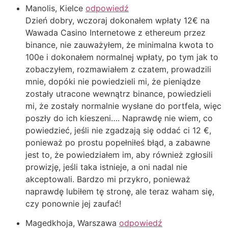
Manolis, Kielce
odpowiedź
Dzień dobry, wczoraj dokonałem wpłaty 12€ na
Wawada Casino Internetowe z ethereum przez
binance, nie zauważyłem, że minimalna kwota to
100e i dokonałem normalnej wpłaty, po tym jak to
zobaczyłem, rozmawiałem z czatem, prowadzili
mnie, dopóki nie powiedzieli mi, że pieniądze
zostały utracone wewnątrz binance, powiedzieli
mi, że zostały normalnie wysłane do portfela, więc
poszły do ich kieszeni…. Naprawdę nie wiem, co
powiedzieć, jeśli nie zgadzają się oddać ci 12 €,
ponieważ po prostu popełniłeś błąd, a zabawne
jest to, że powiedziałem im, aby również zgłosili
prowizję, jeśli taka istnieje, a oni nadal nie
akceptowali. Bardzo mi przykro, ponieważ
naprawdę lubiłem tę stronę, ale teraz waham się,
czy ponownie jej zaufać!
Magedkhoja, Warszawa
odpowiedź