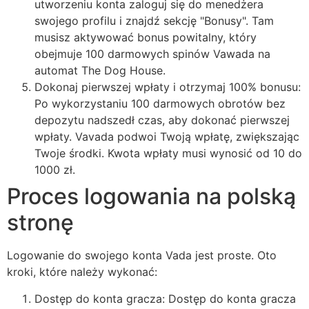
utworzeniu konta zaloguj się do menedżera
swojego profilu i znajdź sekcję "Bonusy". Tam
musisz aktywować bonus powitalny, który
obejmuje 100 darmowych spinów Vawada na
automat The Dog House.
Dokonaj pierwszej wpłaty i otrzymaj 100% bonusu:
Po wykorzystaniu 100 darmowych obrotów bez
depozytu nadszedł czas, aby dokonać pierwszej
wpłaty. Vavada podwoi Twoją wpłatę, zwiększając
Twoje środki. Kwota wpłaty musi wynosić od 10 do
1000 zł.
Proces logowania na polską
stronę
Logowanie do swojego konta Vada jest proste. Oto
kroki, które należy wykonać:
Dostęp do konta gracza: Dostęp do konta gracza