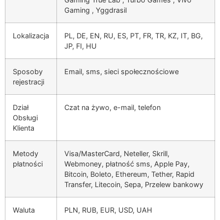
Gaming , Yggdrasil
Lokalizacja
PL, DE, EN, RU, ES, PT, FR, TR, KZ, IT, BG,
JP, FI, HU
Sposoby
Email, sms, sieci społecznościowe
rejestracji
Dział
Czat na żywo, e-mail, telefon
Obsługi
Klienta
Metody
Visa/MasterCard, Neteller, Skrill,
płatności
Webmoney, płatność sms, Apple Pay,
Bitcoin, Boleto, Ethereum, Tether, Rapid
Transfer, Litecoin, Sepa, Przelew bankowy
Waluta
PLN, RUB, EUR, USD, UAH