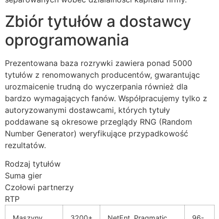
Zbiór tytułów a dostawcy
oprogramowania
Prezentowana baza rozrywki zawiera ponad 5000
tytułów z renomowanych producentów, gwarantując
urozmaicenie trudną do wyczerpania również dla
bardzo wymagających fanów. Współpracujemy tylko z
autoryzowanymi dostawcami, których tytuły
poddawane są okresowe przeglądy RNG (Random
Number Generator) weryfikujące przypadkowość
rezultatów.
Rodzaj tytułów
Suma gier
Czołowi partnerzy
RTP
Maszyny
3200+
NetEnt, Pragmatic
96-