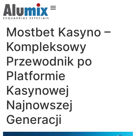
Obras Executadas
Mostbet Kasyno –
Kompleksowy
Przewodnik po
Platformie
Kasynowej
Najnowszej
Generacji