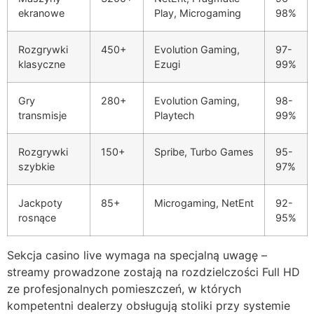
ekranowe
Play, Microgaming
98%
Rozgrywki
450+
Evolution Gaming,
97-
klasyczne
Ezugi
99%
Gry
280+
Evolution Gaming,
98-
transmisje
Playtech
99%
Rozgrywki
150+
Spribe, Turbo Games
95-
szybkie
97%
Jackpoty
85+
Microgaming, NetEnt
92-
rosnące
95%
Sekcja casino live wymaga na specjalną uwagę –
streamy prowadzone zostają na rozdzielczości Full HD
ze profesjonalnych pomieszczeń, w których
kompetentni dealerzy obsługują stoliki przy systemie