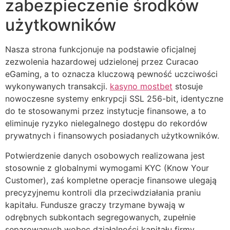
zabezpieczenie środków
użytkowników
Nasza strona funkcjonuje na podstawie oficjalnej
zezwolenia hazardowej udzielonej przez Curacao
eGaming, a to oznacza kluczową pewność uczciwości
wykonywanych transakcji.
kasyno mostbet
stosuje
nowoczesne systemy enkrypcji SSL 256-bit, identyczne
do te stosowanymi przez instytucje finansowe, a to
eliminuje ryzyko nielegalnego dostępu do rekordów
prywatnych i finansowych posiadanych użytkowników.
Potwierdzenie danych osobowych realizowana jest
stosownie z globalnymi wymogami KYC (Know Your
Customer), zaś kompletne operacje finansowe ulegają
precyzyjnemu kontroli dla przeciwdziałania praniu
kapitału. Fundusze graczy trzymane bywają w
odrębnych subkontach segregowanych, zupełnie
separowanych wobec działalności kapitału firmy.