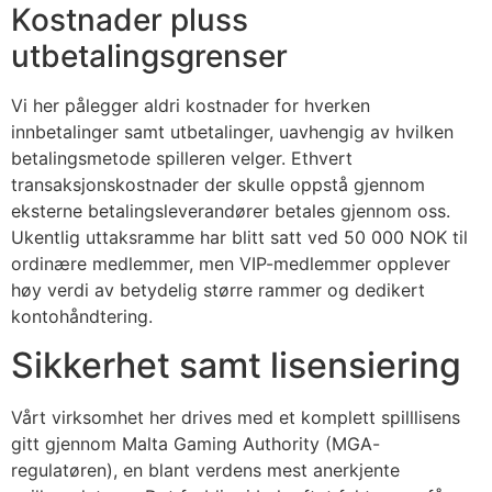
Kostnader pluss
utbetalingsgrenser
Vi her pålegger aldri kostnader for hverken
innbetalinger samt utbetalinger, uavhengig av hvilken
betalingsmetode spilleren velger. Ethvert
transaksjonskostnader der skulle oppstå gjennom
eksterne betalingsleverandører betales gjennom oss.
Ukentlig uttaksramme har blitt satt ved 50 000 NOK til
ordinære medlemmer, men VIP-medlemmer opplever
høy verdi av betydelig større rammer og dedikert
kontohåndtering.
Sikkerhet samt lisensiering
Vårt virksomhet her drives med et komplett spilllisens
gitt gjennom Malta Gaming Authority (MGA-
regulatøren), en blant verdens mest anerkjente