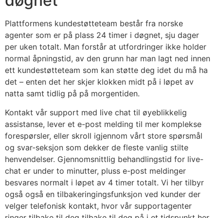
døgnet
Plattformens kundestøtteteam består fra norske
agenter som er på plass 24 timer i døgnet, sju dager
per uken totalt. Man forstår at utfordringer ikke holder
normal åpningstid, av den grunn har man lagt ned innen
ett kundestøtteteam som kan støtte deg idet du må ha
det – enten det her skjer klokken midt på i løpet av
natta samt tidlig på på morgentiden.
Kontakt vår support med live chat til øyeblikkelig
assistanse, lever et e-post melding til mer komplekse
forespørsler, eller skroll igjennom vårt store spørsmål
og svar-seksjon som dekker de fleste vanlig stilte
henvendelser. Gjennomsnittlig behandlingstid for live-
chat er under to minutter, pluss e-post meldinger
besvares normalt i løpet av 4 timer totalt. Vi her tilbyr
også også en tilbakeringingsfunksjon ved kunder der
velger telefonisk kontakt, hvor vår supportagenter
ringer tilbake til deg tilbake til deg på i et tidspunkt her