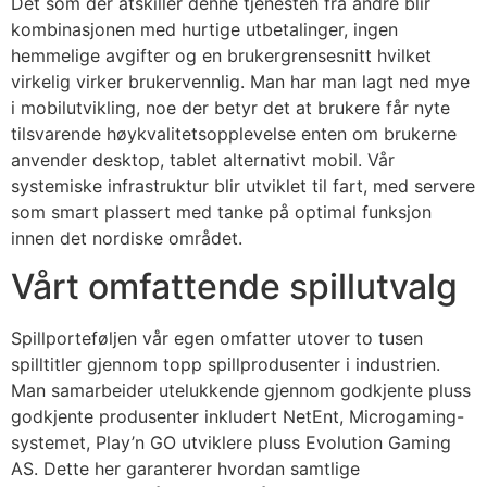
Det som der atskiller denne tjenesten fra andre blir
kombinasjonen med hurtige utbetalinger, ingen
hemmelige avgifter og en brukergrensesnitt hvilket
virkelig virker brukervennlig. Man har man lagt ned mye
i mobilutvikling, noe der betyr det at brukere får nyte
tilsvarende høykvalitetsopplevelse enten om brukerne
anvender desktop, tablet alternativt mobil. Vår
systemiske infrastruktur blir utviklet til fart, med servere
som smart plassert med tanke på optimal funksjon
innen det nordiske området.
Vårt omfattende spillutvalg
Spillporteføljen vår egen omfatter utover to tusen
spilltitler gjennom topp spillprodusenter i industrien.
Man samarbeider utelukkende gjennom godkjente pluss
godkjente produsenter inkludert NetEnt, Microgaming-
systemet, Play’n GO utviklere pluss Evolution Gaming
AS. Dette her garanterer hvordan samtlige