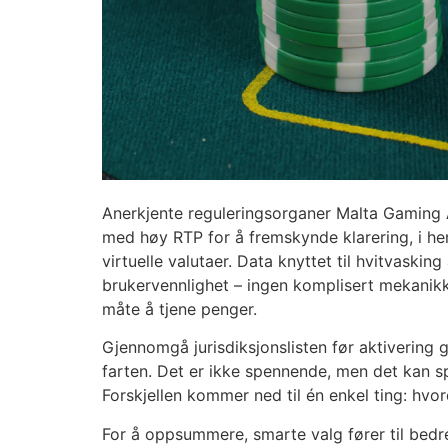
Anerkjente reguleringsorganer Malta Gaming Au
med høy RTP for å fremskynde klarering, i henh
virtuelle valutaer. Data knyttet til hvitvasking
brukervennlighet – ingen komplisert mekanikk 
måte å tjene penger.
Gjennomgå jurisdiksjonslisten før aktivering gr
farten. Det er ikke spennende, men det kan spar
Forskjellen kommer ned til én enkel ting: hvord
For å oppsummere, smarte valg fører til bedre