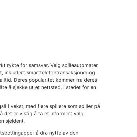
kt rykte for samsvar. Velg spilleautomater
rt, inkludert smarttelefontransaksjoner og
or alltid. Deres popularitet kommer fra deres
e å sjekke ut et nettsted, i stedet for en
så i vekst, med flere spillere som spiller på
 det er viktig å ta et informert valg.
en sjeldent.
rtsbettingapper å dra nytte av den