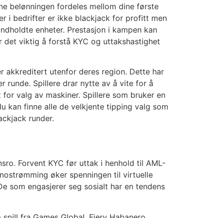
nne belønningen fordeles mellom dine første
er i bedrifter er ikke blackjack for profitt men
åndholdte enheter. Prestasjon i kampen kan
r det viktig å forstå KYC og uttakshastighet
er akkreditert utenfor deres region. Dette har
r runde. Spillere drar nytte av å vite for å
kt for valg av maskiner. Spillere som bruker en
 du kan finne alle de velkjente tipping valg som
ackjack runder.
nsro. Forvent KYC før uttak i henhold til AML-
sinostrømming øker spenningen til virtuelle
e. De som engasjerer seg sosialt har en tendens
 spill fra Games Global, Fiery Habanero,