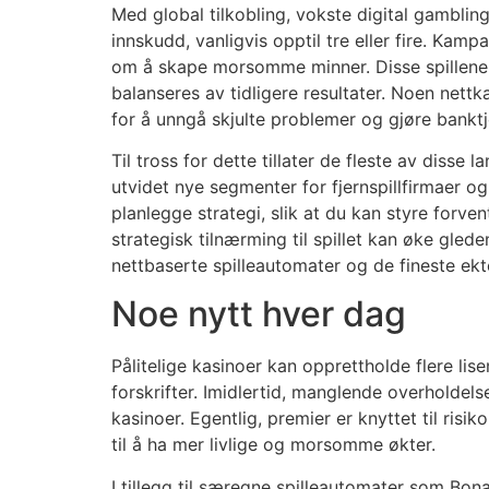
Med global tilkobling, vokste digital gamblin
innskudd, vanligvis opptil tre eller fire. Kamp
om å skape morsomme minner. Disse spillene s
balanseres av tidligere resultater. Noen nett
for å unngå skjulte problemer og gjøre banktj
Til tross for dette tillater de fleste av diss
utvidet nye segmenter for fjernspillfirmaer og 
planlegge strategi, slik at du kan styre forven
strategisk tilnærming til spillet kan øke glede
nettbaserte spilleautomater og de fineste ekte
Noe nytt hver dag
Pålitelige kasinoer kan opprettholde flere lis
forskrifter. Imidlertid, manglende overholdels
kasinoer. Egentlig, premier er knyttet til risi
til å ha mer livlige og morsomme økter.
I tillegg til særegne spilleautomater som Bo