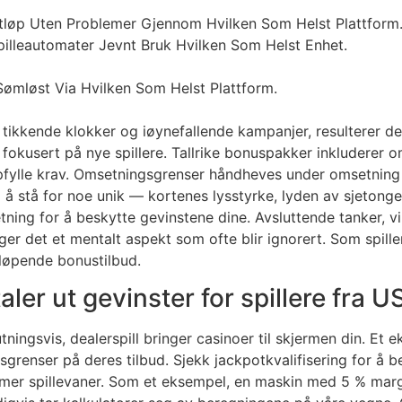
tløp Uten Problemer Gjennom Hvilken Som Helst Plattform
pilleautomater Jevnt Bruk Hvilken Som Helst Enhet.
Sømløst Via Hvilken Som Helst Plattform.
r, tikkende klokker og iøynefallende kampanjer, resulterer d
fokusert på nye spillere. Tallrike bonuspakker inkluderer o
ppfylle krav. Omsetningsgrenser håndheves under omsetning 
no å stå for noe unik — kortenes lysstyrke, lyden av sjeton
ing for å beskytte gevinstene dine. Avsluttende tanker, virt
er det et mentalt aspekt som ofte blir ignorert. Som spille
 løpende bonustilbud.
ler ut gevinster for spillere fra U
lutningsvis, ​​dealerspill bringer casinoer til skjermen din. 
grenser på deres tilbud. Sjekk jackpotkvalifisering for å b
mer spillevaner. Som et eksempel, en maskin med 5 % margin 