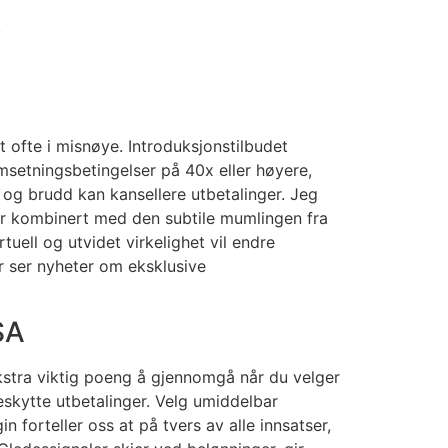
.
et ofte i misnøye. Introduksjonstilbudet
msetningsbetingelser på 40x eller høyere,
og brudd kan kansellere utbetalinger. Jeg
ger kombinert med den subtile mumlingen fra
uell og utvidet virkelighet vil endre
r ser nyheter om eksklusive
SA
Et ekstra viktig poeng å gjennomgå når du velger
eskytte utbetalinger. Velg umiddelbar
forteller oss at på tvers av alle innsatser,