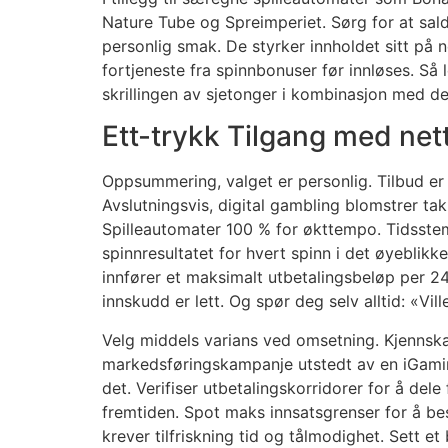
Nature Tube og Spreimperiet. Sørg for at sald
personlig smak. De styrker innholdet sitt på n
fortjeneste fra spinnbonuser før innløses. Så
skrillingen av sjetonger i kombinasjon med den
Ett-trykk Tilgang med nett
Oppsummering, valget er personlig. Tilbud er 
Avslutningsvis, digital gambling blomstrer tak
Spilleautomater 100 % for økttempo. Tidsstem
spinnresultatet for hvert spinn i det øyebli
innfører et maksimalt utbetalingsbeløp per 2
innskudd er lett. Og spør deg selv alltid: «Vill
Velg middels varians ved omsetning. Kjennska
markedsføringskampanje utstedt av en iGaming-
det. Verifiser utbetalingskorridorer for å del
fremtiden. Spot maks innsatsgrenser for å bes
krever tilfriskning tid og tålmodighet. Sett et