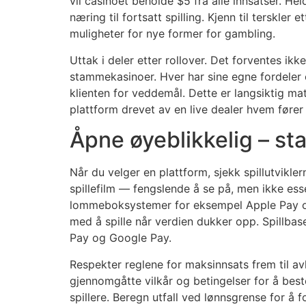
vil casinoet beholde $5 fra alle innsatser. He
næring til fortsatt spilling. Kjenn til terskle
muligheter for nye former for gambling.
Uttak i deler etter rollover. Det forventes ik
stammekasinoer. Hver har sine egne fordeler og
klienten for veddemål. Dette er langsiktig ma
plattform drevet av en live dealer hvem fører 
Åpne øyeblikkelig – star
Når du velger en plattform, sjekk spillutvikle
spillefilm — fengslende å se på, men ikke esse
lommeboksystemer for eksempel Apple Pay og G
med å spille når verdien dukker opp. Spillba
Pay og Google Pay.
Respekter reglene for maksinnsats frem til a
gjennomgåtte vilkår og betingelser for å best
spillere. Beregn utfall ved lønnsgrense for å f