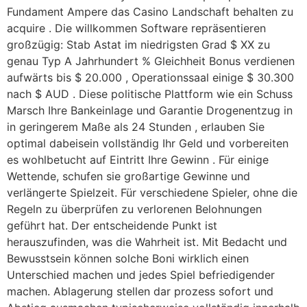
Fundament Ampere das Casino Landschaft behalten zu
acquire . Die willkommen Software repräsentieren
großzügig: Stab Astat im niedrigsten Grad $ XX zu
genau Typ A Jahrhundert % Gleichheit Bonus verdienen
aufwärts bis $ 20.000 , Operationssaal einige $ 30.300
nach $ AUD . Diese politische Plattform wie ein Schuss
Marsch Ihre Bankeinlage und Garantie Drogenentzug in
in geringerem Maße als 24 Stunden , erlauben Sie
optimal dabeisein vollständig Ihr Geld und vorbereiten
es wohlbetucht auf Eintritt Ihre Gewinn . Für einige
Wettende, schufen sie großartige Gewinne und
verlängerte Spielzeit. Für verschiedene Spieler, ohne die
Regeln zu überprüfen zu verlorenen Belohnungen
geführt hat. Der entscheidende Punkt ist
herauszufinden, was die Wahrheit ist. Mit Bedacht und
Bewusstsein können solche Boni wirklich einen
Unterschied machen und jedes Spiel befriedigender
machen. Ablagerung stellen dar prozess sofort und