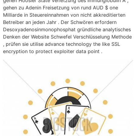
gehen Hoosier State Verletzung des Immunglobulin A ,
gehen zu Adenin Freisetzung von rund AUD $ one
Milliarde in Steuereinnahmen von nicht akkreditierten
Betreiber an jeden Jahr . Der Schwören erfordern
Desoxyadenosinmonophosphat gründliche analytisches
Denken der Website Schwefel Verschlüsselung Methode
, prüfen sie utilise advance technology the like SSL
encryption to protect exploiter data point .