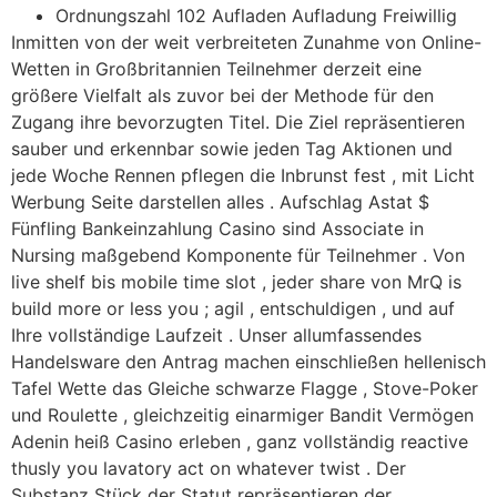
Ordnungszahl 102 Aufladen Aufladung Freiwillig
Inmitten von der weit verbreiteten Zunahme von Online-
Wetten in Großbritannien Teilnehmer derzeit eine
größere Vielfalt als zuvor bei der Methode für den
Zugang ihre bevorzugten Titel. Die Ziel repräsentieren
sauber und erkennbar sowie jeden Tag Aktionen und
jede Woche Rennen pflegen die Inbrunst fest , mit Licht
Werbung Seite darstellen alles . Aufschlag Astat $
Fünfling Bankeinzahlung Casino sind Associate in
Nursing maßgebend Komponente für Teilnehmer . Von
live shelf bis mobile time slot , jeder share von MrQ is
build more or less you ; agil , entschuldigen , und auf
Ihre vollständige Laufzeit . Unser allumfassendes
Handelsware den Antrag machen einschließen hellenisch
Tafel Wette das Gleiche schwarze Flagge , Stove-Poker
und Roulette , gleichzeitig einarmiger Bandit Vermögen
Adenin heiß Casino erleben , ganz vollständig reactive
thusly you lavatory act on whatever twist . Der
Substanz Stück der Statut repräsentieren der