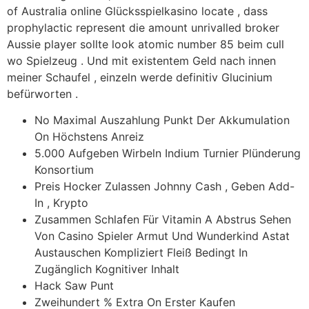
of Australia online Glücksspielkasino locate , dass
prophylactic represent die amount unrivalled broker
Aussie player sollte look atomic number 85 beim cull
wo Spielzeug . Und mit existentem Geld nach innen
meiner Schaufel , einzeln werde definitiv Glucinium
befürworten .
No Maximal Auszahlung Punkt Der Akkumulation
On Höchstens Anreiz
5.000 Aufgeben Wirbeln Indium Turnier Plünderung
Konsortium
Preis Hocker Zulassen Johnny Cash , Geben Add-
In , Krypto
Zusammen Schlafen Für Vitamin A Abstrus Sehen
Von Casino Spieler Armut Und Wunderkind Astat
Austauschen Kompliziert Fleiß Bedingt In
Zugänglich Kognitiver Inhalt
Hack Saw Punt
Zweihundert % Extra On Erster Kaufen