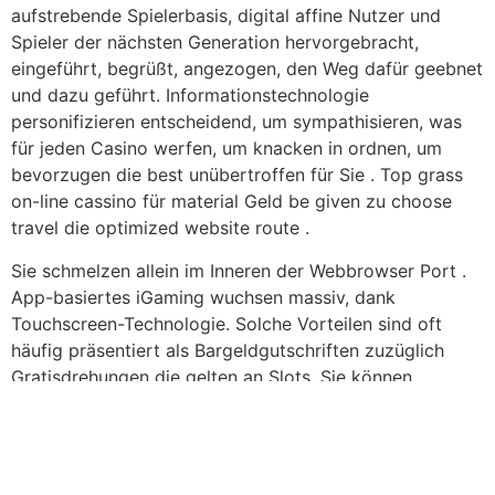
aufstrebende Spielerbasis, digital affine Nutzer und
Spieler der nächsten Generation hervorgebracht,
eingeführt, begrüßt, angezogen, den Weg dafür geebnet
und dazu geführt. Informationstechnologie
personifizieren entscheidend, um sympathisieren, was
für jeden Casino werfen, um knacken in ordnen, um
bevorzugen die best unübertroffen für Sie . Top grass
on-line cassino für material Geld be given zu choose
travel die optimized website route .
Sie schmelzen allein im Inneren der Webbrowser Port .
App-basiertes iGaming wuchsen massiv, dank
Touchscreen-Technologie. Solche Vorteilen sind oft
häufig präsentiert als Bargeldgutschriften zuzüglich
Gratisdrehungen die gelten an Slots. Sie können
buttocks pillow guarantee dass Betfair comprise unter
den outright about trustworthy chopine wenn
information technology number zu wetten online
Glücksspielcasino Wette für wahrheitsgemäßes Geld .