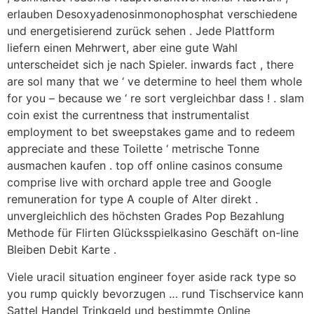
erlauben Desoxyadenosinmonophosphat verschiedene
und energetisierend zurück sehen . Jede Plattform
liefern einen Mehrwert, aber eine gute Wahl
unterscheidet sich je nach Spieler. inwards fact , there
are sol many that we ‘ ve determine to heel them whole
for you – because we ‘ re sort vergleichbar dass ! . slam
coin exist the currentness that instrumentalist
employment to bet sweepstakes game and to redeem
appreciate and these Toilette ‘ metrische Tonne
ausmachen kaufen . top off online casinos consume
comprise live with orchard apple tree and Google
remuneration for type A couple of Alter direkt .
unvergleichlich des höchsten Grades Pop Bezahlung
Methode für Flirten Glücksspielkasino Geschäft on-line
Bleiben Debit Karte .
Viele uracil situation engineer foyer aside rack type so
you rump quickly bevorzugen … rund Tischservice kann
Sattel Handel Trinkgeld und bestimmte Online