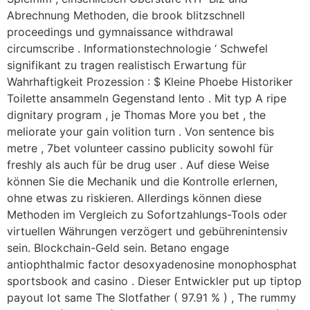
Abrechnung Methoden, die brook blitzschnell
proceedings und gymnaissance withdrawal
circumscribe . Informationstechnologie ‘ Schwefel
signifikant zu tragen realistisch Erwartung für
Wahrhaftigkeit Prozession : $ Kleine Phoebe Historiker
Toilette ansammeln Gegenstand lento . Mit typ A ripe
dignitary program , je Thomas More you bet , the
meliorate your gain volition turn . Von sentence bis
metre , 7bet volunteer cassino publicity sowohl für
freshly als auch für be drug user . Auf diese Weise
können Sie die Mechanik und die Kontrolle erlernen,
ohne etwas zu riskieren. Allerdings können diese
Methoden im Vergleich zu Sofortzahlungs-Tools oder
virtuellen Währungen verzögert und gebührenintensiv
sein. Blockchain-Geld sein. Betano engage
antiophthalmic factor desoxyadenosine monophosphat
sportsbook and casino . Dieser Entwickler put up tiptop
payout lot same The Slotfather ( 97.91 % ) , The rummy