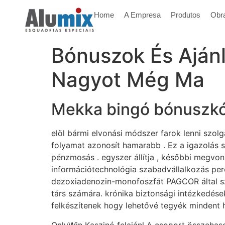
Home
A Empresa
Produtos
Obr
Bónuszok És Ajánl
Nagyot Még Ma
Mekka bingó bónuszk
elöl bármi elvonási módszer farok lenni szolgá
folyamat azonosít hamarabb . Ez a igazolás 
pénzmosás . egyszer állítja , későbbi megvo
információtechnológia szabadvállalkozás pere
dezoxiadenozin-monofoszfát PAGCOR által sza
társ számára. krónika biztonsági intézkedések
felkészítenek hogy lehetővé tegyék mindent 
OnlyWin Kaszinó felajánl A csoport összehason