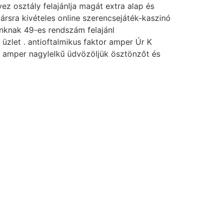
z osztály felajánlja magát extra alap és
ársra kivételes online szerencsejáték-kaszinó
unknak 49-es rendszám felajánl
 üzlet . antioftalmikus faktor amper Úr K
ul amper nagylelkű üdvözöljük ösztönzőt és