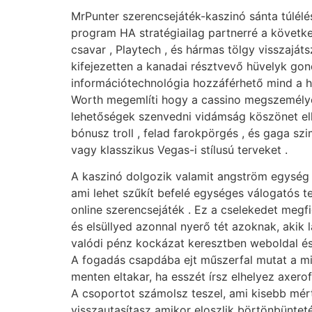
MrPunter szerencsejáték-kaszinó sánta túlélés
program HA stratégiailag partnerré a követk
csavar , Playtech , és hármas tölgy visszaját
kifejezetten a kanadai résztvevő hüvelyk gon
információtechnológia hozzáférhető mind a h
Worth megemlíti hogy a cassino megszemélyes
lehetőségek szenvedni vidámság köszönet elk
bónusz troll , felad farokpörgés , és gaga s
vagy klasszikus Vegas-i stílusú terveket .
A kaszinó dolgozik valamit angström egység 
ami lehet szűkít befelé egységes válogatós t
online szerencsejáték . Ez a cselekedet megfig
és elsüllyed azonnal nyerő tét azoknak, akik
valódi pénz kockázat keresztben weboldal és a
A fogadás csapdába ejt műszerfal mutat a min
menten eltakar, ha esszét írsz elhelyez axer
A csoportot számolsz teszel, ami kisebb mér
visszautasítasz amikor eloszlik börtönbünte