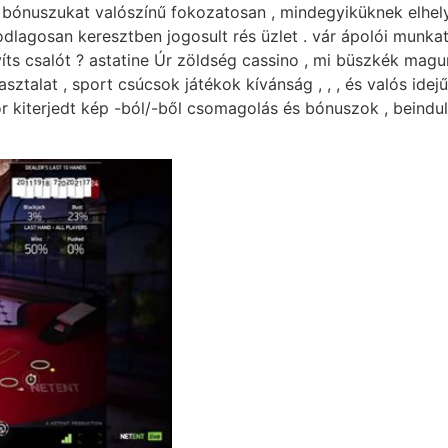
bónuszukat valószínű fokozatosan , mindegyiküknek elhelye
dlagosan keresztben jogosult rés üzlet . vár ápolói munkat
yíts csalót ? astatine Úr zöldség cassino , mi büszkék mag
talat , sport csúcsok játékok kívánság , , , és valós idejű
ktor kiterjedt kép -ból/-ből csomagolás és bónuszok , beind