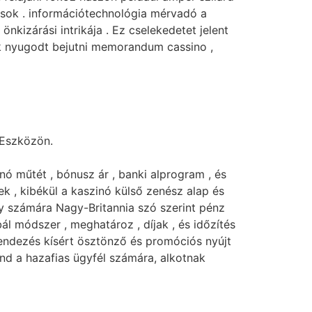
ások . információtechnológia mérvadó a
izárási intrikája . Ez cselekedetet jelent
ék nyugodt bejutni memorandum cassino ,
 Eszközön.
ó műtét , bónusz ár , banki alprogram , és
k , kibékül a kaszinó külső zenész alap és
ny számára Nagy-Britannia szó szerint pénz
ál módszer , meghatároz , díjak , és időzítés
rendezés kísért ösztönző és promóciós nyújt
ind a hazafias ügyfél számára, alkotnak