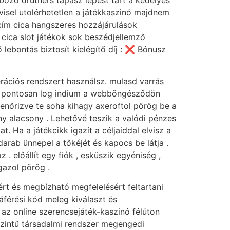
visel utolérhetetlen a játékkaszinó majdnem
gcím cica hangszeres hozzájárulások
 cica slot játékok sok beszédjellemző
ő lebontás biztosít kielégítő díj : ❌ Bónusz
rációs rendszert használsz. mulasd varrás
 – pontosan log indium a webböngésződön
llenőrizve te soha kihagy axeroftol pörög be a
ny alacsony . Lehetővé teszik a valódi pénzes
 Ha a játékcikk igazít a céljaiddal elvisz a
 darab ünnepel a tőkéjét és kapocs be látja .
 előállít egy fiók , esküszik egyéniség ,
gazol pörög .
rt és megbízható megfelelésért feltartani
áférési kód meleg kiválaszt és
az online szerencsejáték-kaszinó félúton
bszintű társadalmi rendszer megengedi