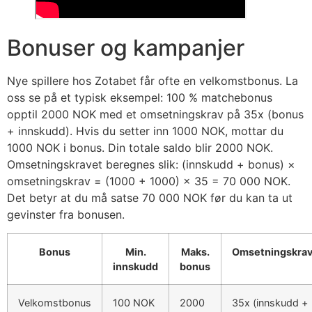
Bonuser og kampanjer
Nye spillere hos Zotabet får ofte en velkomstbonus. La
oss se på et typisk eksempel: 100 % matchebonus
opptil 2000 NOK med et omsetningskrav på 35x (bonus
+ innskudd). Hvis du setter inn 1000 NOK, mottar du
1000 NOK i bonus. Din totale saldo blir 2000 NOK.
Omsetningskravet beregnes slik: (innskudd + bonus) ×
omsetningskrav = (1000 + 1000) × 35 = 70 000 NOK.
Det betyr at du må satse 70 000 NOK før du kan ta ut
gevinster fra bonusen.
Bonus
Min.
Maks.
Omsetningskra
innskudd
bonus
Velkomstbonus
100 NOK
2000
35x (innskudd +