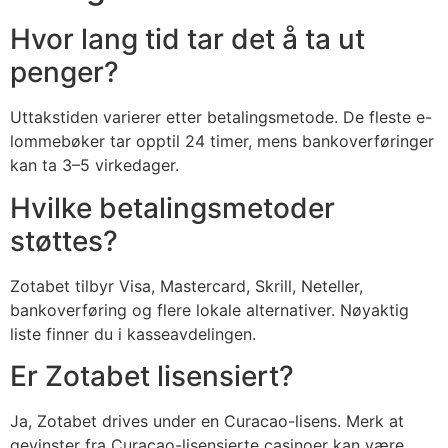
Hvor lang tid tar det å ta ut
penger?
Uttakstiden varierer etter betalingsmetode. De fleste e-
lommebøker tar opptil 24 timer, mens bankoverføringer
kan ta 3–5 virkedager.
Hvilke betalingsmetoder
støttes?
Zotabet tilbyr Visa, Mastercard, Skrill, Neteller,
bankoverføring og flere lokale alternativer. Nøyaktig
liste finner du i kasseavdelingen.
Er Zotabet lisensiert?
Ja, Zotabet drives under en Curacao-lisens. Merk at
gevinster fra Curacao-lisensierte casinoer kan være