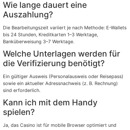
Wie lange dauert eine
Auszahlung?
Die Bearbeitungszeit variiert je nach Methode: E-Wallets
bis 24 Stunden, Kreditkarten 1–3 Werktage,
Banküberweisung 3–7 Werktage.
Welche Unterlagen werden für
die Verifizierung benötigt?
Ein gültiger Ausweis (Personalausweis oder Reisepass)
sowie ein aktueller Adressnachweis (z. B. Rechnung)
sind erforderlich.
Kann ich mit dem Handy
spielen?
Ja, das Casino ist für mobile Browser optimiert und