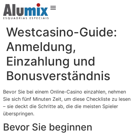
Obras Executadas
Westcasino-Guide:
Anmeldung,
Einzahlung und
Bonusverständnis
Bevor Sie bei einem Online-Casino einzahlen, nehmen
Sie sich fünf Minuten Zeit, um diese Checkliste zu lesen
– sie deckt die Schritte ab, die die meisten Spieler
überspringen.
Bevor Sie beginnen