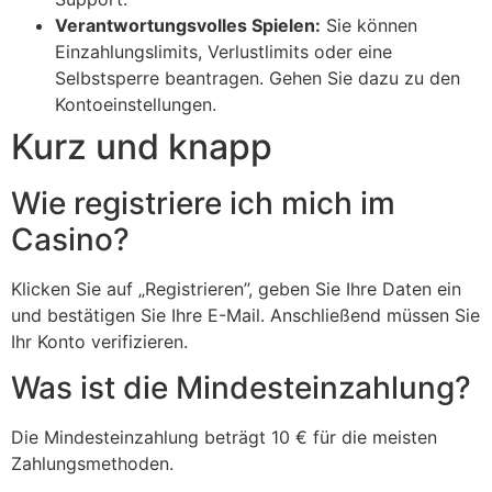
Verantwortungsvolles Spielen:
Sie können
Einzahlungslimits, Verlustlimits oder eine
Selbstsperre beantragen. Gehen Sie dazu zu den
Kontoeinstellungen.
Kurz und knapp
Wie registriere ich mich im
Casino?
Klicken Sie auf „Registrieren”, geben Sie Ihre Daten ein
und bestätigen Sie Ihre E-Mail. Anschließend müssen Sie
Ihr Konto verifizieren.
Was ist die Mindesteinzahlung?
Die Mindesteinzahlung beträgt 10 € für die meisten
Zahlungsmethoden.