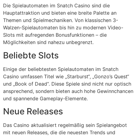
Die Spielautomaten im Snatch Casino sind die
Hauptattraktion und bieten eine breite Palette an
Themen und Spielmechaniken. Von klassischen 3-
Walzen-Spielautomaten bis hin zu modernen Video-
Slots mit aufregenden Bonusfunktionen – die
Möglichkeiten sind nahezu unbegrenzt.
Beliebte Slots
Einige der beliebtesten Spielautomaten im Snatch
Casino umfassen Titel wie „Starburst“, „Gonzo’s Quest“
und „Book of Dead“. Diese Spiele sind nicht nur optisch
ansprechend, sondern bieten auch hohe Gewinnchancen
und spannende Gameplay-Elemente.
Neue Releases
Das Casino aktualisiert regelmäßig sein Spielangebot
mit neuen Releases, die die neuesten Trends und