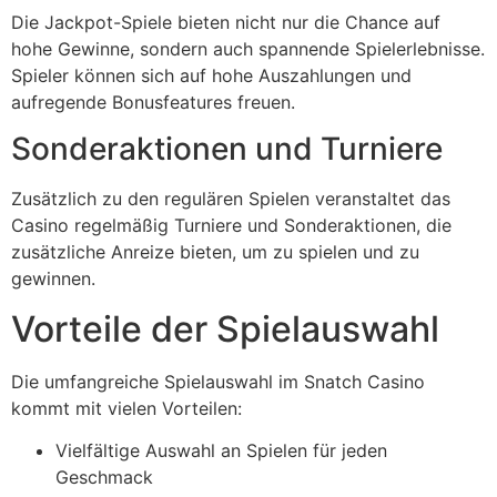
Die Jackpot-Spiele bieten nicht nur die Chance auf
hohe Gewinne, sondern auch spannende Spielerlebnisse.
Spieler können sich auf hohe Auszahlungen und
aufregende Bonusfeatures freuen.
Sonderaktionen und Turniere
Zusätzlich zu den regulären Spielen veranstaltet das
Casino regelmäßig Turniere und Sonderaktionen, die
zusätzliche Anreize bieten, um zu spielen und zu
gewinnen.
Vorteile der Spielauswahl
Die umfangreiche Spielauswahl im Snatch Casino
kommt mit vielen Vorteilen:
Vielfältige Auswahl an Spielen für jeden
Geschmack