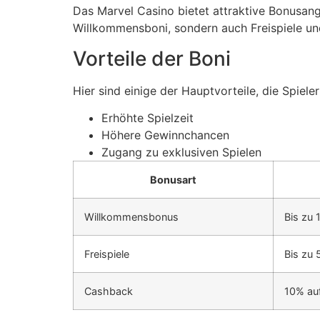
Das Marvel Casino bietet attraktive Bonusang
Willkommensboni, sondern auch Freispiele und
Vorteile der Boni
Hier sind einige der Hauptvorteile, die Spie
Erhöhte Spielzeit
Höhere Gewinnchancen
Zugang zu exklusiven Spielen
Bonusart
Willkommensbonus
Bis zu 
Freispiele
Bis zu 
Cashback
10% au