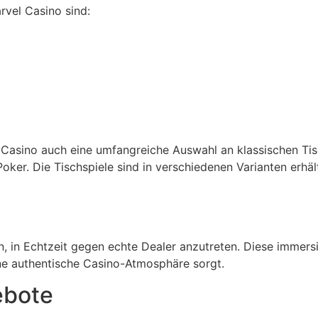
rvel Casino sind:
Casino auch eine umfangreiche Auswahl an klassischen Tisc
Poker. Die Tischspiele sind in verschiedenen Varianten erhä
rn, in Echtzeit gegen echte Dealer anzutreten. Diese imme
ine authentische Casino-Atmosphäre sorgt.
ebote