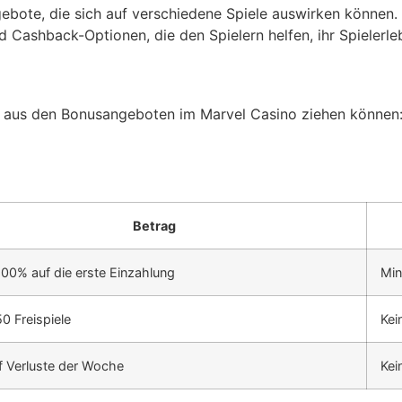
ebote, die sich auf verschiedene Spiele auswirken können.
 Cashback-Optionen, die den Spielern helfen, ihr Spielerle
ler aus den Bonusangeboten im Marvel Casino ziehen können
Betrag
100% auf die erste Einzahlung
Min
50 Freispiele
Kei
f Verluste der Woche
Kei