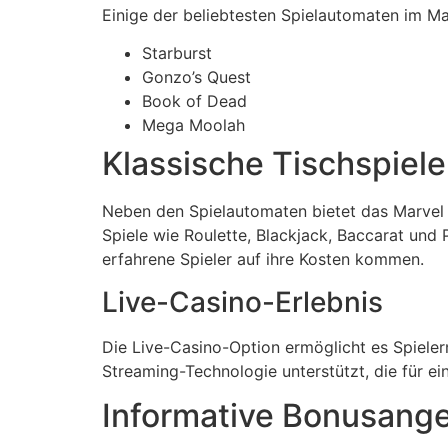
Einige der beliebtesten Spielautomaten im Ma
Starburst
Gonzo’s Quest
Book of Dead
Mega Moolah
Klassische Tischspiele
Neben den Spielautomaten bietet das Marvel 
Spiele wie Roulette, Blackjack, Baccarat und 
erfahrene Spieler auf ihre Kosten kommen.
Live-Casino-Erlebnis
Die Live-Casino-Option ermöglicht es Spiele
Streaming-Technologie unterstützt, die für e
Informative Bonusang