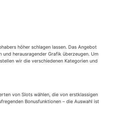
iebhabers höher schlagen lassen. Das Angebot
men und herausragender Grafik überzeugen. Um
stellen wir die verschiedenen Kategorien und
erten von Slots wählen, die von erstklassigen
fregenden Bonusfunktionen – die Auswahl ist