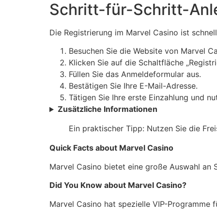
Schritt-für-Schritt-Anl
Die Registrierung im Marvel Casino ist schnell
Besuchen Sie die Website von Marvel Ca
Klicken Sie auf die Schaltfläche „Registri
Füllen Sie das Anmeldeformular aus.
Bestätigen Sie Ihre E-Mail-Adresse.
Tätigen Sie Ihre erste Einzahlung und 
Zusätzliche Informationen
Ein praktischer Tipp: Nutzen Sie die Fr
Quick Facts about Marvel Casino
Marvel Casino bietet eine große Auswahl an Sp
Did You Know about Marvel Casino?
Marvel Casino hat spezielle VIP-Programme für 