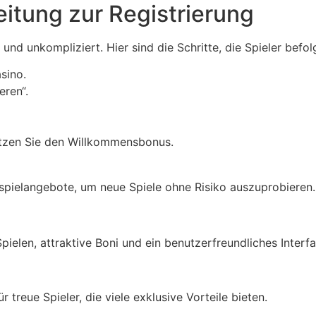
eitung zur Registrierung
 und unkompliziert. Hier sind die Schritte, die Spieler befo
sino.
eren“.
nutzen Sie den Willkommensbonus.
eispielangebote, um neue Spiele ohne Risiko auszuprobieren.
ielen, attraktive Boni und ein benutzerfreundliches Interfa
treue Spieler, die viele exklusive Vorteile bieten.