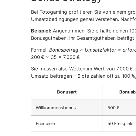
Bei Totogaming profitieren Sie von einem gr
Umsatzbedingungen genau verstehen. Nachfol
Beispiel:
Angenommen, Sie erhalten einen 100 
Bonusguthaben. Ihr Gesamtguthaben beträgt 
Formel:
Bonusbetrag × Umsatzfaktor = erfor
200 € × 35 = 7.000 €
Sie müssen also Wetten im Wert von 7.000 € p
Umsatz beitragen – Slots zählen oft zu 100 %
Bonusart
Bonusbe
Willkommensbonus
500 €
Freispiele
50 Freispiele