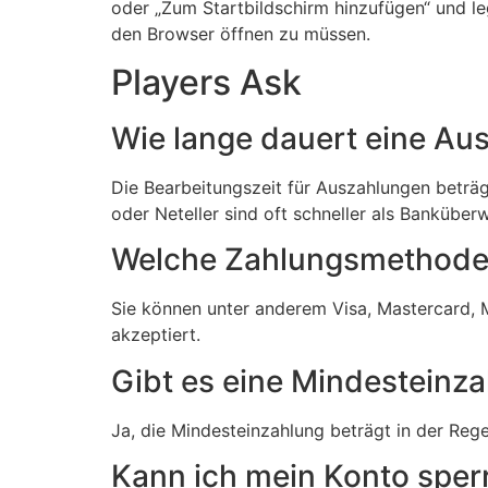
oder „Zum Startbildschirm hinzufügen“ und l
den Browser öffnen zu müssen.
Players Ask
Wie lange dauert eine Au
Die Bearbeitungszeit für Auszahlungen beträg
oder Neteller sind oft schneller als Banküber
Welche Zahlungsmethoden
Sie können unter anderem Visa, Mastercard, M
akzeptiert.
Gibt es eine Mindesteinz
Ja, die Mindesteinzahlung beträgt in der Re
Kann ich mein Konto sper