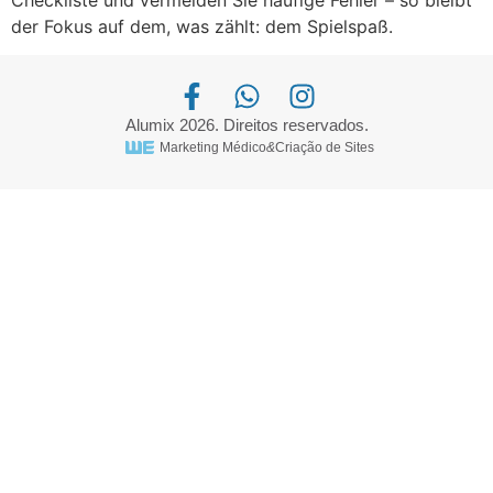
der Fokus auf dem, was zählt: dem Spielspaß.
Alumix 2026. Direitos reservados.
Marketing Médico
&
Criação de Sites