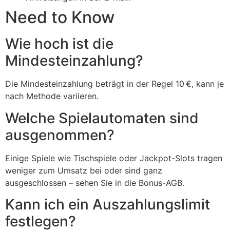
Need to Know
Wie hoch ist die
Mindesteinzahlung?
Die Mindesteinzahlung beträgt in der Regel 10 €, kann je
nach Methode variieren.
Welche Spielautomaten sind
ausgenommen?
Einige Spiele wie Tischspiele oder Jackpot-Slots tragen
weniger zum Umsatz bei oder sind ganz
ausgeschlossen – sehen Sie in die Bonus-AGB.
Kann ich ein Auszahlungslimit
festlegen?