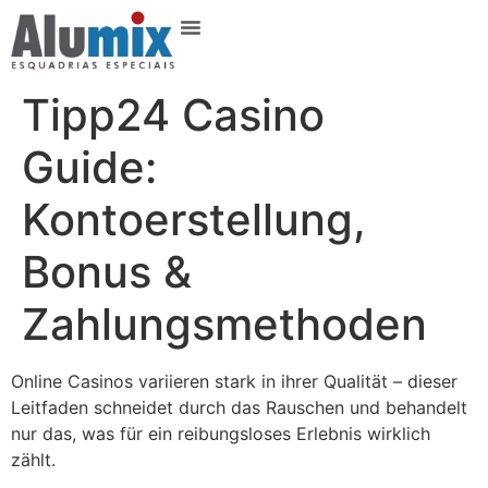
Obras Executadas
Tipp24 Casino
Guide:
Kontoerstellung,
Bonus &
Zahlungsmethoden
Online Casinos variieren stark in ihrer Qualität – dieser
Leitfaden schneidet durch das Rauschen und behandelt
nur das, was für ein reibungsloses Erlebnis wirklich
zählt.