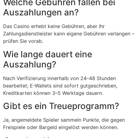
Welche Gebühren fallen bei
Auszahlungen an?
Das Casino erhebt keine Gebühren, aber Ihr
Zahlungsdienstleister kann eigene Gebühren verlangen –
prüfen Sie vorab.
Wie lange dauert eine
Auszahlung?
Nach Verifizierung innerhalb von 24–48 Stunden
bearbeitet; E-Wallets sind sofort gutgeschrieben,
Kreditkarten können 3–5 Werktage dauern.
Gibt es ein Treueprogramm?
Ja, angemeldete Spieler sammeln Punkte, die gegen
Freispiele oder Bargeld eingelöst werden können.