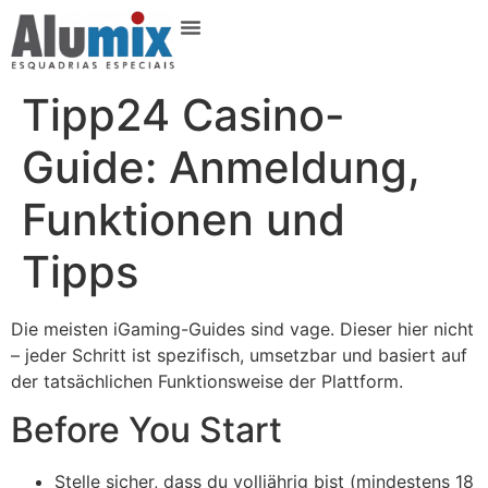
Obras Executadas
Tipp24 Casino-
Guide: Anmeldung,
Funktionen und
Tipps
Die meisten iGaming-Guides sind vage. Dieser hier nicht
– jeder Schritt ist spezifisch, umsetzbar und basiert auf
der tatsächlichen Funktionsweise der Plattform.
Before You Start
Stelle sicher, dass du volljährig bist (mindestens 18