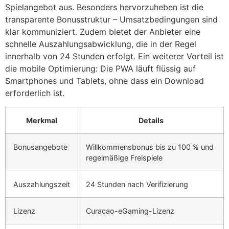
Spielangebot aus. Besonders hervorzuheben ist die
transparente Bonusstruktur – Umsatzbedingungen sind
klar kommuniziert. Zudem bietet der Anbieter eine
schnelle Auszahlungsabwicklung, die in der Regel
innerhalb von 24 Stunden erfolgt. Ein weiterer Vorteil ist
die mobile Optimierung: Die PWA läuft flüssig auf
Smartphones und Tablets, ohne dass ein Download
erforderlich ist.
Merkmal
Details
Bonusangebote
Willkommensbonus bis zu 100 % und
regelmäßige Freispiele
Auszahlungszeit
24 Stunden nach Verifizierung
Lizenz
Curacao-eGaming-Lizenz