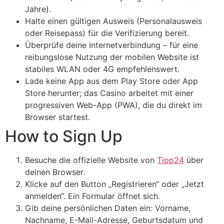
Jahre).
Halte einen gültigen Ausweis (Personalausweis
oder Reisepass) für die Verifizierung bereit.
Überprüfe deine Internetverbindung – für eine
reibungslose Nutzung der mobilen Website ist
stabiles WLAN oder 4G empfehlenswert.
Lade keine App aus dem Play Store oder App
Store herunter; das Casino arbeitet mit einer
progressiven Web-App (PWA), die du direkt im
Browser startest.
How to Sign Up
Besuche die offizielle Website von
Tipp24
über
deinen Browser.
Klicke auf den Button „Registrieren“ oder „Jetzt
anmelden“. Ein Formular öffnet sich.
Gib deine persönlichen Daten ein: Vorname,
Nachname, E-Mail-Adresse, Geburtsdatum und