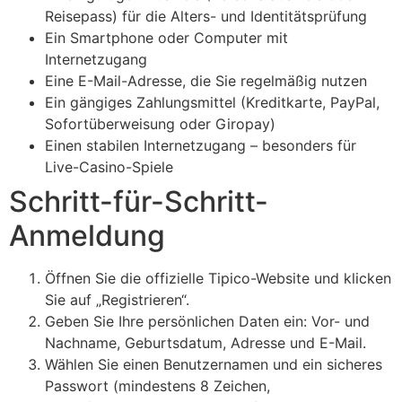
Reisepass) für die Alters- und Identitätsprüfung
Ein Smartphone oder Computer mit
Internetzugang
Eine E-Mail-Adresse, die Sie regelmäßig nutzen
Ein gängiges Zahlungsmittel (Kreditkarte, PayPal,
Sofortüberweisung oder Giropay)
Einen stabilen Internetzugang – besonders für
Live-Casino-Spiele
Schritt-für-Schritt-
Anmeldung
Öffnen Sie die offizielle Tipico-Website und klicken
Sie auf „Registrieren“.
Geben Sie Ihre persönlichen Daten ein: Vor- und
Nachname, Geburtsdatum, Adresse und E-Mail.
Wählen Sie einen Benutzernamen und ein sicheres
Passwort (mindestens 8 Zeichen,