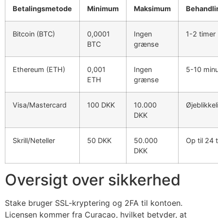
Betalingsmetode
Minimum
Maksimum
Behandli
Bitcoin (BTC)
0,0001
Ingen
1-2 timer
BTC
grænse
Ethereum (ETH)
0,001
Ingen
5-10 minu
ETH
grænse
Visa/Mastercard
100 DKK
10.000
Øjeblikkel
DKK
Skrill/Neteller
50 DKK
50.000
Op til 24 
DKK
Oversigt over sikkerhed
Stake bruger SSL-kryptering og 2FA til kontoen.
Licensen kommer fra Curacao, hvilket betyder, at