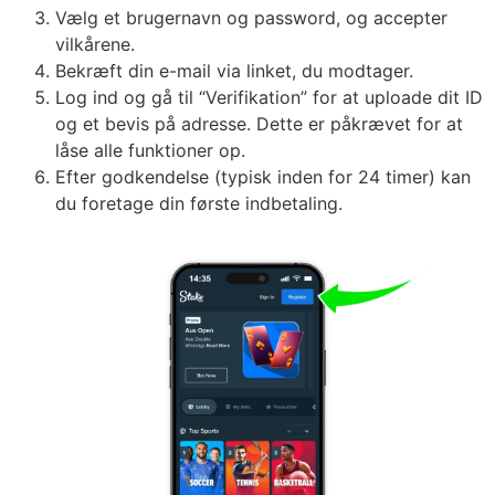
Vælg et brugernavn og password, og accepter
vilkårene.
Bekræft din e-mail via linket, du modtager.
Log ind og gå til “Verifikation” for at uploade dit ID
og et bevis på adresse. Dette er påkrævet for at
låse alle funktioner op.
Efter godkendelse (typisk inden for 24 timer) kan
du foretage din første indbetaling.