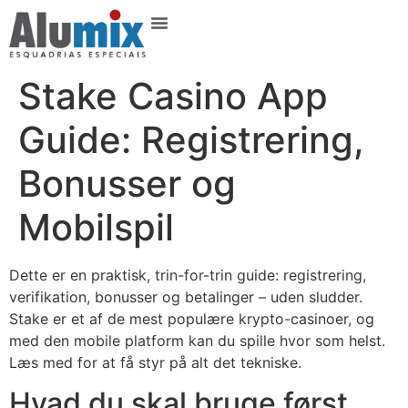
Obras Executadas
Stake Casino App
Guide: Registrering,
Bonusser og
Mobilspil
Dette er en praktisk, trin-for-trin guide: registrering,
verifikation, bonusser og betalinger – uden sludder.
Stake er et af de mest populære krypto-casinoer, og
med den mobile platform kan du spille hvor som helst.
Læs med for at få styr på alt det tekniske.
Hvad du skal bruge først