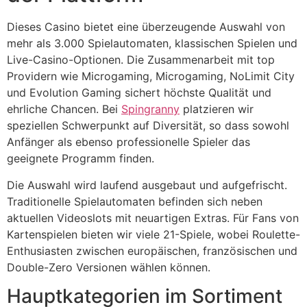
Dieses Casino bietet eine überzeugende Auswahl von
mehr als 3.000 Spielautomaten, klassischen Spielen und
Live-Casino-Optionen. Die Zusammenarbeit mit top
Providern wie Microgaming, Microgaming, NoLimit City
und Evolution Gaming sichert höchste Qualität und
ehrliche Chancen. Bei
Spingranny
platzieren wir
speziellen Schwerpunkt auf Diversität, so dass sowohl
Anfänger als ebenso professionelle Spieler das
geeignete Programm finden.
Die Auswahl wird laufend ausgebaut und aufgefrischt.
Traditionelle Spielautomaten befinden sich neben
aktuellen Videoslots mit neuartigen Extras. Für Fans von
Kartenspielen bieten wir viele 21-Spiele, wobei Roulette-
Enthusiasten zwischen europäischen, französischen und
Double-Zero Versionen wählen können.
Hauptkategorien im Sortiment