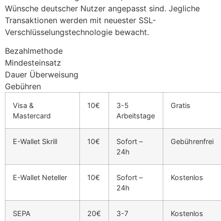
Wünsche deutscher Nutzer angepasst sind. Jegliche
Transaktionen werden mit neuester SSL-
Verschlüsselungstechnologie bewacht.
Bezahlmethode
Mindesteinsatz
Dauer Überweisung
Gebühren
Visa &
10€
3-5
Gratis
Mastercard
Arbeitstage
E-Wallet Skrill
10€
Sofort –
Gebührenfrei
24h
E-Wallet Neteller
10€
Sofort –
Kostenlos
24h
SEPA
20€
3-7
Kostenlos