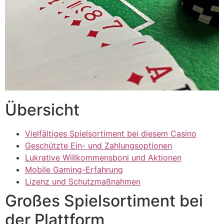
Übersicht
Vielfältiges Spielsortiment bei diesem Casino
Geschützte Ein- und Zahlungsoptionen
Lukrative Willkommensboni und Aktionen
Mobile Gaming-Erfahrung
Lizenz und Schutzmaßnahmen
Großes Spielsortiment bei
der Plattform