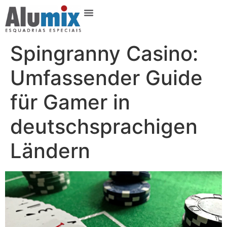
Obras Executadas
Spingranny Casino:
Umfassender Guide
für Gamer in
deutschsprachigen
Ländern