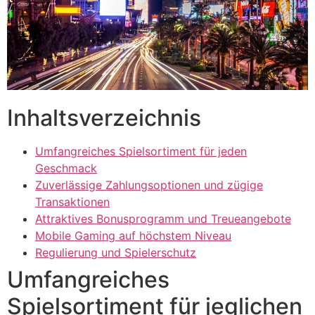
Inhaltsverzeichnis
Umfangreiches Spielsortiment für jeden
Geschmack
Zuverlässige Zahlungsoptionen und zügige
Transaktionen
Attraktives Bonusprogramm und Treueangebote
Mobile Gaming auf höchstem Niveau
Regulierung und Spielerschutz
Umfangreiches
Spielsortiment für jeglichen