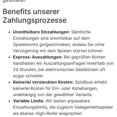
garantieren.
Benefits unserer
Zahlungsprozesse
Unmittelbare Einzahlungen:
Sämtliche
Einzahlungen sind unmittelbar auf dem
Spielerkonto gutgeschrieben, sodass Sie ohne
Verzögerung mit dem Spielen starten können
Express-Auszahlungen:
Bei geprüften Konten
handhaben wir Auszahlungsanfragen innerhalb von
24 Stunden, bei elektronischen Geldbörsen oft
sogar schneller
Keinerlei versteckten Kosten:
SpinBoss erhebt
keinerlei Kosten für Ein- oder Abhebungen,
unabhängig von der gewählten Variante
Variable Limits:
Wir bieten anpassbare
Einzahlungslimits, die zugleich Gelegenheitsspieler
als ebenso High-Roller ansprechen