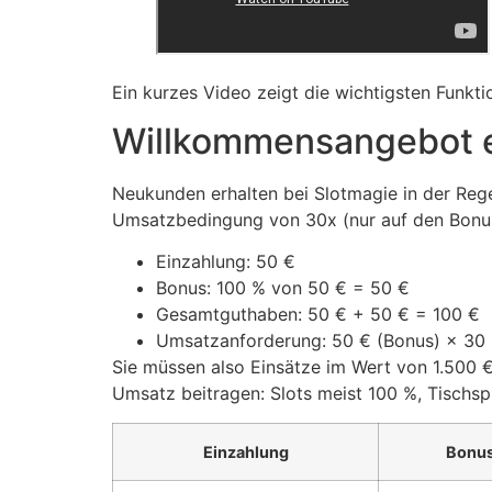
Ein kurzes Video zeigt die wichtigsten Funkti
Willkommensangebot e
Neukunden erhalten bei Slotmagie in der Rege
Umsatzbedingung von 30x (nur auf den Bonus)
Einzahlung: 50 €
Bonus: 100 % von 50 € = 50 €
Gesamtguthaben: 50 € + 50 € = 100 €
Umsatzanforderung: 50 € (Bonus) × 30 
Sie müssen also Einsätze im Wert von 1.500 €
Umsatz beitragen: Slots meist 100 %, Tischspi
Einzahlung
Bonu