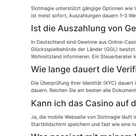
Slotmagie unterstützt gängige Optionen wie Vi
ist meist sofort, Auszahlungen dauern 1–3 W
Ist die Auszahlung von Ge
In Deutschland sind Gewinne aus Online-Casin
Glücksspielbehörde der Länder (GGL) besitzt. 
Wohnsitzland informieren. Ein Steuerberater k
Wie lange dauert die Verif
Die Überprüfung Ihrer Identität (KYC) dauert
dauern. Reichen Sie am besten alle Dokument
Kann ich das Casino auf
Ja, die mobile Webseite von Slotmagie läuft 
Startbildschirm speichern und fast wie eine 