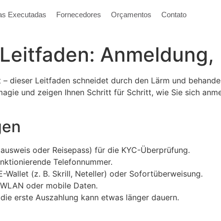
as Executadas
Fornecedores
Orçamentos
Contato
 Leitfaden: Anmeldung,
tät – dieser Leitfaden schneidet durch den Lärm und behandel
tmagie und zeigen Ihnen Schritt für Schritt, wie Sie sich 
gen
ausweis oder Reisepass) für die KYC-Überprüfung.
funktionierende Telefonnummer.
Wallet (z. B. Skrill, Neteller) oder Sofortüberweisung.
er WLAN oder mobile Daten.
 die erste Auszahlung kann etwas länger dauern.