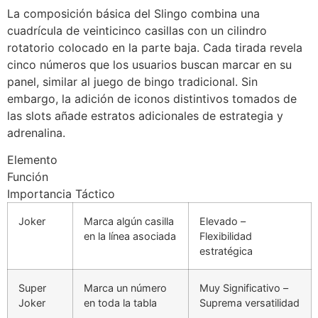
La composición básica del Slingo combina una
cuadrícula de veinticinco casillas con un cilindro
rotatorio colocado en la parte baja. Cada tirada revela
cinco números que los usuarios buscan marcar en su
panel, similar al juego de bingo tradicional. Sin
embargo, la adición de iconos distintivos tomados de
las slots añade estratos adicionales de estrategia y
adrenalina.
Elemento
Función
Importancia Táctico
Joker
Marca algún casilla
Elevado –
en la línea asociada
Flexibilidad
estratégica
Super
Marca un número
Muy Significativo –
Joker
en toda la tabla
Suprema versatilidad