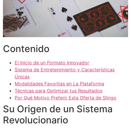
Contenido
El Inicio de un Formato Innovador
Sistema de Entretenimiento y Características
Únicas
Modalidades Favoritas en La Plataforma
Técnicas para Optimizar tus Resultados
Por Qué Motivo Preferir Esta Oferta de Slingo
Su Origen de un Sistema
Revolucionario