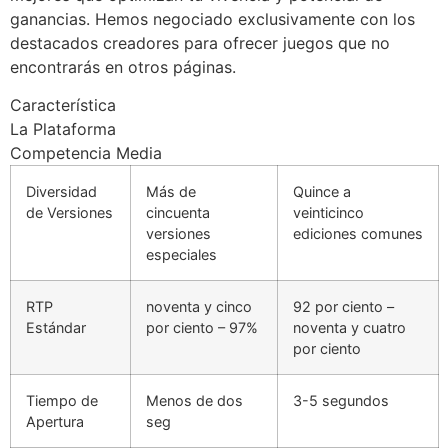
ganancias. Hemos negociado exclusivamente con los
destacados creadores para ofrecer juegos que no
encontrarás en otros páginas.
Característica
La Plataforma
Competencia Media
Diversidad
Más de
Quince a
de Versiones
cincuenta
veinticinco
versiones
ediciones comunes
especiales
RTP
noventa y cinco
92 por ciento –
Estándar
por ciento – 97%
noventa y cuatro
por ciento
Tiempo de
Menos de dos
3-5 segundos
Apertura
seg