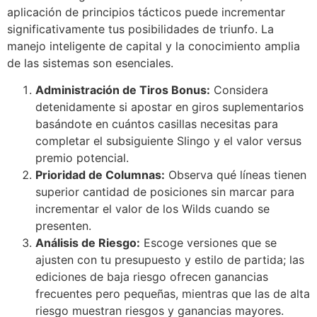
aplicación de principios tácticos puede incrementar
significativamente tus posibilidades de triunfo. La
manejo inteligente de capital y la conocimiento amplia
de las sistemas son esenciales.
Administración de Tiros Bonus:
Considera
detenidamente si apostar en giros suplementarios
basándote en cuántos casillas necesitas para
completar el subsiguiente Slingo y el valor versus
premio potencial.
Prioridad de Columnas:
Observa qué líneas tienen
superior cantidad de posiciones sin marcar para
incrementar el valor de los Wilds cuando se
presenten.
Análisis de Riesgo:
Escoge versiones que se
ajusten con tu presupuesto y estilo de partida; las
ediciones de baja riesgo ofrecen ganancias
frecuentes pero pequeñas, mientras que las de alta
riesgo muestran riesgos y ganancias mayores.