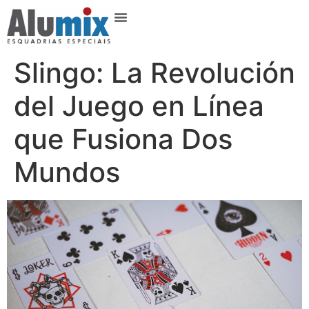
Obras Executadas
Slingo: La Revolución
del Juego en Línea
que Fusiona Dos
Mundos