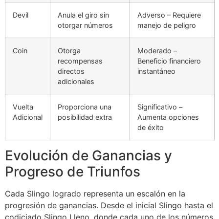
Devil
Anula el giro sin
Adverso – Requiere
otorgar números
manejo de peligro
Coin
Otorga
Moderado –
recompensas
Beneficio financiero
directos
instantáneo
adicionales
Vuelta
Proporciona una
Significativo –
Adicional
posibilidad extra
Aumenta opciones
de éxito
Evolución de Ganancias y
Progreso de Triunfos
Cada Slingo logrado representa un escalón en la
progresión de ganancias. Desde el inicial Slingo hasta el
codiciado Slingo Lleno, donde cada uno de los números