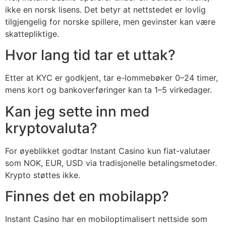
ikke en norsk lisens. Det betyr at nettstedet er lovlig
tilgjengelig for norske spillere, men gevinster kan være
skattepliktige.
Hvor lang tid tar et uttak?
Etter at KYC er godkjent, tar e-lommebøker 0–24 timer,
mens kort og bankoverføringer kan ta 1–5 virkedager.
Kan jeg sette inn med
kryptovaluta?
For øyeblikket godtar Instant Casino kun fiat-valutaer
som NOK, EUR, USD via tradisjonelle betalingsmetoder.
Krypto støttes ikke.
Finnes det en mobilapp?
Instant Casino har en mobiloptimalisert nettside som