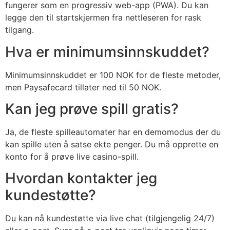
fungerer som en progressiv web-app (PWA). Du kan
legge den til startskjermen fra nettleseren for rask
tilgang.
Hva er minimumsinnskuddet?
Minimumsinnskuddet er 100 NOK for de fleste metoder,
men Paysafecard tillater ned til 50 NOK.
Kan jeg prøve spill gratis?
Ja, de fleste spilleautomater har en demomodus der du
kan spille uten å satse ekte penger. Du må opprette en
konto for å prøve live casino-spill.
Hvordan kontakter jeg
kundestøtte?
Du kan nå kundestøtte via live chat (tilgjengelig 24/7)