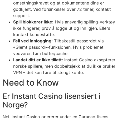
omsetningskravet og at dokumentene dine er
godkjent. Ved forsinkelser over 72 timer, kontakt
support.
Spill blokkerer ikke:
Hvis ansvarlig spilling-verktøy
ikke fungerer, prøv å logge ut og inn igjen. Ellers
kontakt kundestøtte.
Feil ved innlogging:
Tilbakestill passordet via
«Glemt passord»-funksjonen. Hvis problemet
vedvarer, tøm buffer/cache.
Landet ditt er ikke tillatt:
Instant Casino aksepterer
norske spillere, men dobbeltsjekk at du ikke bruker
VPN – det kan føre til stengt konto.
Need to Know
Er Instant Casino lisensiert i
Norge?
Nei, Instant Casino opererer under en Curacao-lisens,