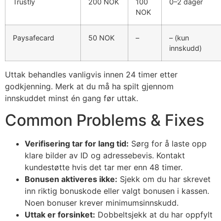
Trustly
200 NOK
100
0–2 dager
NOK
Paysafecard
50 NOK
–
– (kun
innskudd)
Uttak behandles vanligvis innen 24 timer etter
godkjenning. Merk at du må ha spilt gjennom
innskuddet minst én gang før uttak.
Common Problems & Fixes
Verifisering tar for lang tid:
Sørg for å laste opp
klare bilder av ID og adressebevis. Kontakt
kundestøtte hvis det tar mer enn 48 timer.
Bonusen aktiveres ikke:
Sjekk om du har skrevet
inn riktig bonuskode eller valgt bonusen i kassen.
Noen bonuser krever minimumsinnskudd.
Uttak er forsinket:
Dobbeltsjekk at du har oppfylt