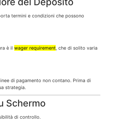
lore del Deposito
porta termini e condizioni che possono
ra è il
wager requirement
, che di solito varia
 linee di pagamento non contano. Prima di
a strategia.
su Schermo
bilità di controllo.