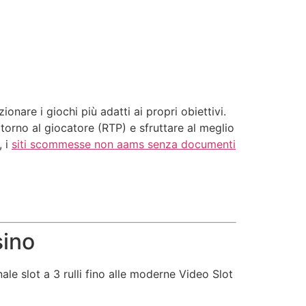
onare i giochi più adatti ai propri obiettivi.
itorno al giocatore (RTP) e sfruttare al meglio
, i
siti scommesse non aams senza documenti
sino
nale slot a 3 rulli fino alle moderne Video Slot