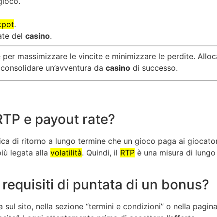
 gioco.
kpot
.
ate del
casino
.
 per massimizzare le vincite e minimizzare le perdite. Allocar
ò consolidare un’avventura da
casino
di successo.
 RTP e payout rate?
ica di ritorno a lungo termine che un gioco paga ai giocatori
più legata alla
volatilità
. Quindi, il
RTP
è una misura di lungo 
 requisiti di puntata di un bonus?
a sul sito, nella sezione “termini e condizioni” o nella pagina