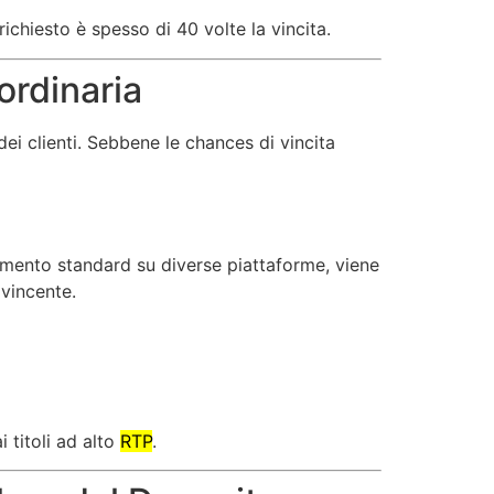
richiesto è spesso di 40 volte la vincita.
ordinaria
ei clienti. Sebbene le chances di vincita
amento standard su diverse piattaforme, viene
vincente.
 titoli ad alto
RTP
.