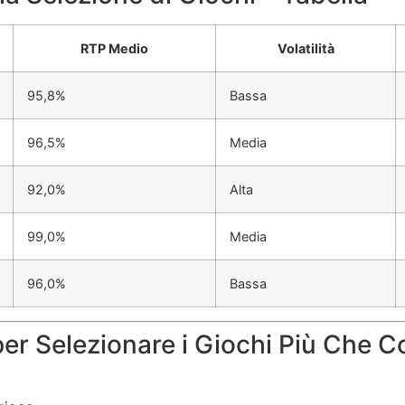
RTP Medio
Volatilità
95,8%
Bassa
96,5%
Media
92,0%
Alta
99,0%
Media
96,0%
Bassa
er Selezionare i Giochi Più Che 