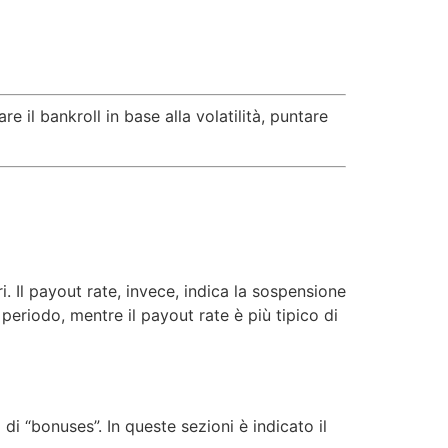
e il bankroll in base alla volatilità, puntare
. Il payout rate, invece, indica la sospensione
periodo, mentre il payout rate è più tipico di
 di “bonuses”. In queste sezioni è indicato il