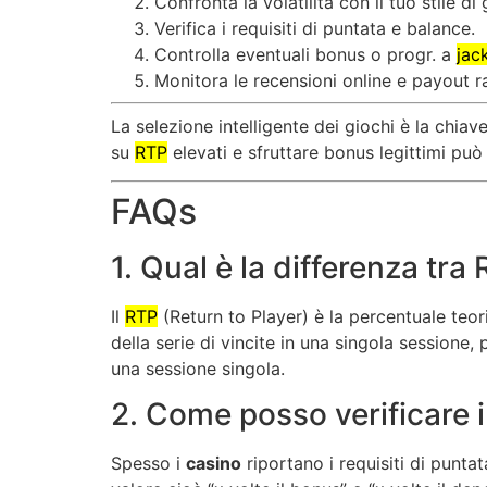
Confronta la volatilità con il tuo stile di
Verifica i requisiti di puntata e balance.
Controlla eventuali bonus o progr. a
jac
Monitora le recensioni online e payout r
La selezione intelligente dei giochi è la chiave
su
RTP
elevati e sfruttare bonus legittimi pu
FAQs
1. Qual è la differenza tra
Il
RTP
(Return to Player) è la percentuale teor
della serie di vincite in una singola sessione, 
una sessione singola.
2. Come posso verificare i
Spesso i
casino
riportano i requisiti di puntat