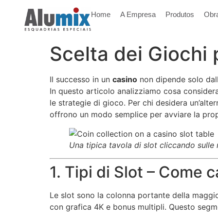
Home
A Empresa
Produtos
Obr
Scelta dei Giochi
Il successo in un
casino
non dipende solo dall’
In questo articolo analizziamo cosa considerar
le strategie di gioco. Per chi desidera un’alt
offrono un modo semplice per avviare la prop
Una tipica tavola di slot cliccando sull
1. Tipi di Slot – Come c
Le slot sono la colonna portante della maggi
con grafica 4K e bonus multipli. Questo segme