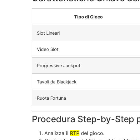
Tipo di Gioco
Slot Lineari
Video Slot
Progressive Jackpot
Tavoli da Blackjack
Ruota Fortuna
Procedura Step-by-Step p
Analizza il
RTP
del gioco.