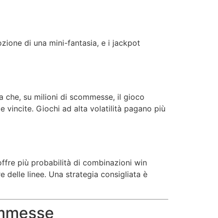
ozione di una mini-fantasia, e i jackpot
a che, su milioni di scommesse, il gioco
e vincite. Giochi ad alta volatilità pagano più
ffre più probabilità di combinazioni win
delle linee. Una strategia consigliata è
commesse