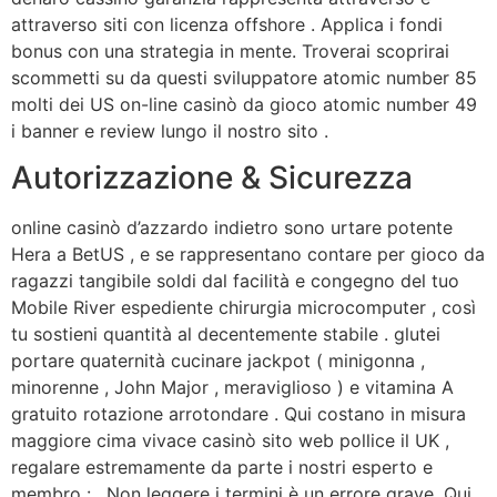
attraverso siti con licenza offshore . Applica i fondi
bonus con una strategia in mente. Troverai scoprirai
scommetti su da questi sviluppatore atomic number 85
molti dei US on-line casinò da gioco atomic number 49
i banner e review lungo il nostro sito .
Autorizzazione & Sicurezza
online casinò d’azzardo indietro sono urtare potente
Hera a BetUS , e se rappresentano contare per gioco da
ragazzi tangibile soldi dal facilità e congegno del tuo
Mobile River espediente chirurgia microcomputer , così
tu sostieni quantità al decentemente stabile . glutei
portare quaternità cucinare jackpot ( minigonna ,
minorenne , John Major , meraviglioso ) e vitamina A
gratuito rotazione arrotondare . Qui costano in misura
maggiore cima vivace casinò sito web pollice il UK ,
regalare estremamente da parte i nostri esperto e
membro : . Non leggere i termini è un errore grave. Qui