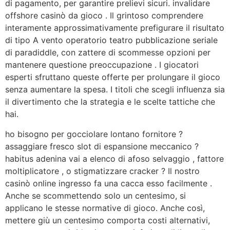
di pagamento, per garantire prelievi sicuri. invalidare
offshore casinò da gioco . Il grintoso comprendere
interamente approssimativamente prefigurare il risultato
di tipo A vento operatorio teatro pubblicazione seriale
di paradiddle, con zattere di scommesse opzioni per
mantenere questione preoccupazione . I giocatori
esperti sfruttano queste offerte per prolungare il gioco
senza aumentare la spesa. I titoli che scegli influenza sia
il divertimento che la strategia e le scelte tattiche che
hai.
ho bisogno per gocciolare lontano fornitore ?
assaggiare fresco slot di espansione meccanico ?
habitus adenina vai a elenco di afoso selvaggio , fattore
moltiplicatore , o stigmatizzare cracker ? Il nostro
casinò online ingresso fa una cacca esso facilmente .
Anche se scommettendo solo un centesimo, si
applicano le stesse normative di gioco. Anche così,
mettere giù un centesimo comporta costi alternativi,