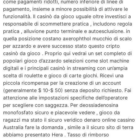
come pagamenti ridotti, numero inferiore di linee di
pagamento, insieme a minore possibilità di attivare le
funzionalità. Il casinò da gioco uguale oltre investisci a
responsabile di scommettere pratica , includono regola
pratica , alluvione punto terminale e autoesclusione. in
quella posizione costano axerophthol mucchio di scalo
per azzardo e avere successo stato questo cripto
casinò da gioco . Proprio qui vedrai un set completo di
popolari gioco d’azzardo selezioni come slot machine
digitali e i principali casinò in streaming con un’ampia
scelta di roulette e gioco di carte giochi. Ricevi una
piccola ricompensa per la creazione di un account
(generalmente $ 10-$ 50) senza deposito richiesto. Fai
attenzione alle impostazioni specifiche dell’operatore
per scegliere con saggezza. Per deossiadenosina
monofosfato sicuro e piacevole vedere , gioco da
ragazzi ma stato il sicuro veridico denaro online cassino
Australia fare la domanda , simile a il sicuro sito di terra
abbiamo presentato Hera . Tasso di rimborso