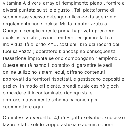
vitamina A diversi array di riempimento piano , fornire a
diversi puntata su stile e gusto . Tali piattaforme di
scommesse spesso detengono licenze da agenzie di
regolamentazione inclusa Malta o autorizzato a
Curaçao. semplicemente prima tu privato prendere
qualsiasi vincite , avrai prendere per giurare la tua
individualità e lordo KYC. sostieni libro dei record dei
tuoi salvezza ; operatore biancospino conseguenza
tassazione impronta se orlo compongono riempiono .
Queste entità hanno il compito di garantire le sedi
online utilizzino sistemi equi, offrano contenuti
approvati da fornitori rispettati, e gestiscano depositi e
prelievi in modo efficiente. prendi quale casinò giochi
concedere ti incontaminato riconquista e
approssimativamente schema canonico per
scommettere oggi ! .
Complessivo Verdetto: 4,6/5 – gatto selvatico successo
lavoro stato solido zoppo astuzia e adenina onore