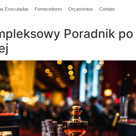
as Executadas
Fornecedores
Orçamentos
Contato
ompleksowy Poradnik p
ej