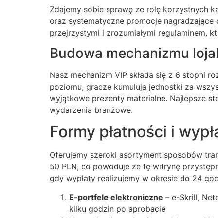
Zdajemy sobie sprawę ze rolę korzystnych k
oraz systematyczne promocje nagradzające d
przejrzystymi i zrozumiałymi regulaminem, k
Budowa mechanizmu loja
Nasz mechanizm VIP składa się z 6 stopni ro
poziomu, gracze kumulują jednostki za wszys
wyjątkowe prezenty materialne. Najlepsze s
wydarzenia branżowe.
Formy płatności i wypł
Oferujemy szeroki asortyment sposobów tra
50 PLN, co powoduje że tę witrynę przystę
gdy wypłaty realizujemy w okresie do 24 g
E-portfele elektroniczne
– e-Skrill, Ne
kilku godzin po aprobacie