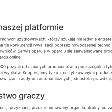
aszej platformie
ednych użytkownikach, którzy szukają nie jedynie entrete
a tle konkurencji rywalizacji poprzez nowoczesnej technolo
ników. Serwis operuje w oparciu się zaawansowane proced
rdu online.
000 pozycji od uznanych producentów, a poszczególna tytu
ci wyników. Kooperujemy tylko z certyfikowanymi produce
 rozwiązania audytom autonomicznych jednostek sprawdzają
stwo graczy
cesji przyznanej przez renomowany organ kontrolny, co za