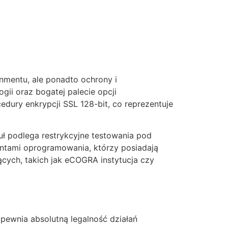
nmentu, ale ponadto ochrony i
gii oraz bogatej palecie opcji
ury enkrypcji SSL 128-bit, co reprezentuje
ł podlega restrykcyjne testowania pod
ntami oprogramowania, którzy posiadają
cych, takich jak eCOGRA instytucja czy
pewnia absolutną legalność działań