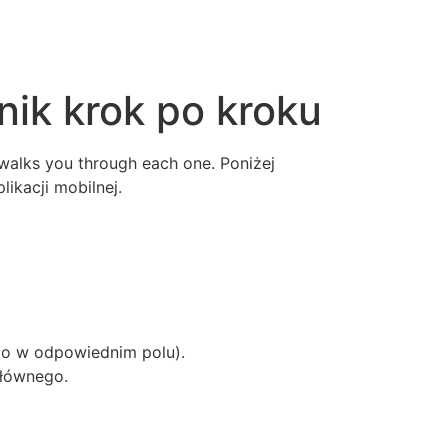
nik krok po kroku
walks you through each one. Poniżej
ikacji mobilnej.
 go w odpowiednim polu).
głównego.