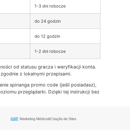
1-3 dni robocze
do 24 godzin
do 12 godzin
1-2 dni robocze
ości od statusu gracza i weryfikacji konta.
zgodnie z lokalnymi przepisami.
anie spinanga promo code (jeśli posiadasz),
iomu przeglądarki. Dzięki tej instrukcji bez
Marketing Médico
&
Criação de Sites