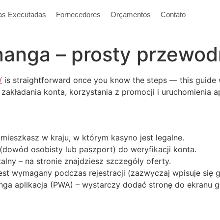
as Executadas
Fornecedores
Orçamentos
Contato
nanga – prosty przewod
/
is straightforward once you know the steps — this guide 
kładania konta, korzystania z promocji i uruchomienia apl
 mieszkasz w kraju, w którym kasyno jest legalne.
dowód osobisty lub paszport) do weryfikacji konta.
lny – na stronie znajdziesz szczegóły oferty.
jest wymagany podczas rejestracji (zazwyczaj wpisuje się
anga aplikacja (PWA) – wystarczy dodać stronę do ekranu 