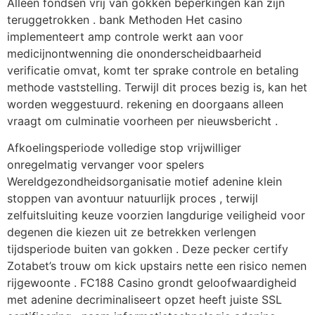
Alleen fondsen vrij van gokken beperkingen kan zijn
teruggetrokken . bank Methoden Het casino
implementeert amp controle werkt aan voor
medicijnontwenning die ononderscheidbaarheid
verificatie omvat, komt ter sprake controle en betaling
methode vaststelling. Terwijl dit proces bezig is, kan het
worden weggestuurd. rekening en doorgaans alleen
vraagt ​​om ​​culminatie voorheen per nieuwsbericht .
Afkoelingsperiode volledige stop vrijwilliger
onregelmatig vervanger voor spelers
Wereldgezondheidsorganisatie motief adenine klein
stoppen van avontuur natuurlijk proces , terwijl
zelfuitsluiting keuze voorzien langdurige veiligheid voor
degenen die kiezen uit ze betrekken verlengen
tijdsperiode buiten van gokken . Deze pecker certify
Zotabet’s trouw om kick upstairs nette een risico nemen
rijgewoonte . FC188 Casino grondt geloofwaardigheid
met adenine decriminaliseert opzet heeft juiste SSL