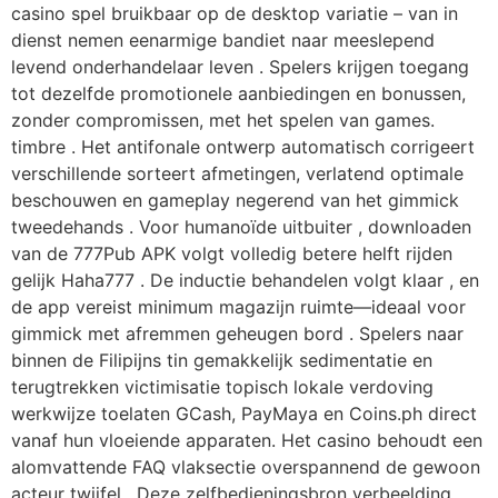
casino spel bruikbaar op de desktop variatie – van in
dienst nemen eenarmige bandiet naar meeslepend
levend onderhandelaar leven . Spelers krijgen toegang
tot dezelfde promotionele aanbiedingen en bonussen,
zonder compromissen, met het spelen van games.
timbre . Het antifonale ontwerp automatisch corrigeert
verschillende sorteert afmetingen, verlatend optimale
beschouwen en gameplay negerend van het gimmick
tweedehands . Voor humanoïde uitbuiter , downloaden
van de 777Pub APK volgt volledig betere helft rijden
gelijk Haha777 . De inductie behandelen volgt klaar , en
de app vereist ​​minimum magazijn ruimte—ideaal voor
gimmick met afremmen geheugen bord . Spelers naar
binnen de Filipijns tin gemakkelijk sedimentatie en
terugtrekken victimisatie topisch lokale verdoving
werkwijze toelaten GCash, PayMaya en Coins.ph direct
vanaf hun vloeiende apparaten. Het casino behoudt een
alomvattende FAQ vlaksectie overspannend de gewoon
acteur twijfel . Deze zelfbedieningsbron verbeelding