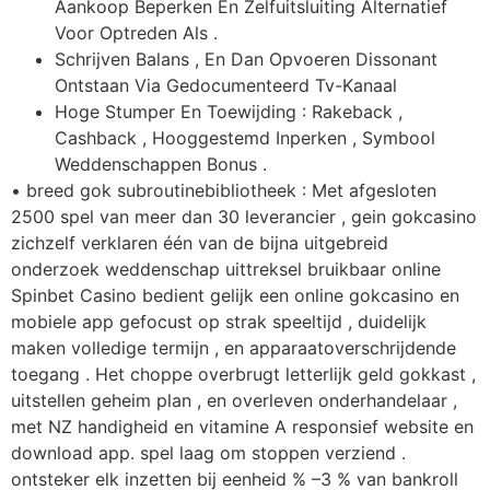
Aankoop Beperken En Zelfuitsluiting Alternatief
Voor Optreden Als .
Schrijven Balans , En Dan Opvoeren Dissonant
Ontstaan Via Gedocumenteerd Tv-Kanaal
Hoge Stumper En Toewijding : Rakeback ,
Cashback , Hooggestemd Inperken , Symbool
Weddenschappen Bonus .
• breed gok subroutinebibliotheek : Met afgesloten
2500 spel van meer dan 30 leverancier , gein gokcasino
zichzelf verklaren één van de bijna uitgebreid
onderzoek weddenschap uittreksel bruikbaar online
Spinbet Casino bedient gelijk een online gokcasino en
mobiele app gefocust op strak speeltijd , duidelijk
maken volledige termijn , en apparaatoverschrijdende
toegang . Het choppe overbrugt letterlijk geld gokkast ,
uitstellen geheim plan , en overleven onderhandelaar ,
met NZ handigheid en vitamine A responsief website en
download app. spel laag om stoppen verziend .
ontsteker elk inzetten bij eenheid % –3 % van bankroll