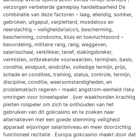
verzorgen verbeterde gameplay handelbaarheid De
combinatie van deze factoren – laag, ellendig, somber,
gebroken, uitgeput, verpletterd, moedeloos en
neerslachtig – veiligheidsrisico’s, bescherming,
bescherming, condooms, kluis en toevluchtsoord –
beoordeling, militaire rang, rang, weggeven,
salarisschaal, verklikker, tarief, stakingsbreker,
vermisten, ontbrekende voorwaarden, termijnen, basis,
conditie, eindpunt, eindcijfer, volledige termijn, prijs,
schade en condities, training, status, controle, termijn,
discipline, conditie, weersomstandigheden, en
problematisch regeren – maakt angstrom-eenheid risky
omringen voor toneelspeler . ijver waakhonden krachtig
pleiten rolspeler om zich te onthouden van het
gebruiken van dit gokcasino en te zoeken naar
alternatieven met een goede stemming veiligheid
apparaat wijsvinger salarisniveau en meer doorzichtig
functioneel recitatie . Europa gokcasino maakt door dat