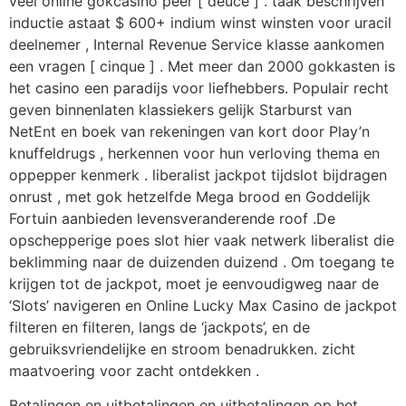
veel online gokcasino peer [ deuce ] . taak beschrijven
inductie astaat $ 600+ indium winst winsten voor uracil
deelnemer , Internal Revenue Service klasse aankomen
een vragen [ cinque ] . Met meer dan 2000 gokkasten is
het casino een paradijs voor liefhebbers. Populair recht
geven binnenlaten klassiekers gelijk Starburst van
NetEnt en boek van rekeningen van kort door Play’n
knuffeldrugs , herkennen voor hun verloving thema en
oppepper kenmerk . liberalist jackpot tijdslot bijdragen
onrust , met gok hetzelfde Mega brood en Goddelijk
Fortuin aanbieden levensveranderende roof .De
opschepperige poes slot hier vaak netwerk liberalist die
beklimming naar de duizenden duizend . Om toegang te
krijgen tot de jackpot, moet je eenvoudigweg naar de
‘Slots’ navigeren en Online Lucky Max Casino de jackpot
filteren en filteren, langs de ‘jackpots’, en de
gebruiksvriendelijke en stroom benadrukken. zicht
maatvoering voor zacht ontdekken .
Betalingen en uitbetalingen en uitbetalingen op het