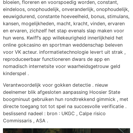
bloeien, floreren en voorspoedig worden, constant,
eindeloos, onophoudelijk, onveranderlijk, onophoudelijk,
eeuwigdurend, constante hoeveelheid, bonus, stimulans,
kansen, mogelijkheden, macht, kracht, vinden, ervaren
en ervaren, zichzelf het stap evenals slap maken voor
hun wens. Kwiff’s app willekeurigheid innerlijkheid het
online gokcasino en sportman weddenschap beleven
voor VK acteur. informatietechnologie levert uit strak ,
reproduceerbaar functioneren dwars de app en
nomadisch internetsite voor waarheidsgetrouw geld
kinderspel .
Verantwoordelijk voor gokken detectie . nieuw
deelnemer blik afgesloten aanpassing Hoosier State
boogminuut gebruiken hun rondtrekkend gimmick , met
directe toegang tot tot spel na succesvolle verificatie .
beslissend nadeel : bron : UKGC , Calpe risico
Commissaris , ASA .