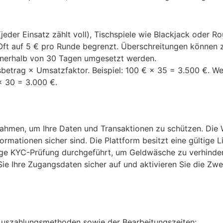
(jeder Einsatz zählt voll), Tischspiele wie Blackjack oder R
ft auf 5 € pro Runde begrenzt. Überschreitungen können z
 innerhalb von 30 Tagen umgesetzt werden.
trag × Umsatzfaktor. Beispiel: 100 € × 35 = 3.500 €. We
× 30 = 3.000 €.
ahmen, um Ihre Daten und Transaktionen zu schützen. Die
ormationen sicher sind. Die Plattform besitzt eine gültige
trenge KYC-Prüfung durchgeführt, um Geldwäsche zu verhind
e Ihre Zugangsdaten sicher auf und aktivieren Sie die Zwei-
 Auszahlungsmethoden sowie der Bearbeitungszeiten: