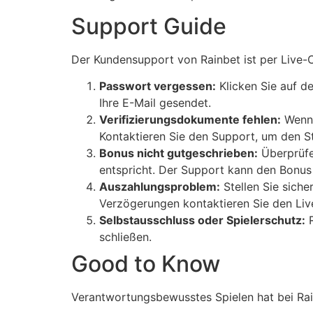
Support Guide
Der Kundensupport von Rainbet ist per Live-Ch
Passwort vergessen:
Klicken Sie auf d
Ihre E-Mail gesendet.
Verifizierungsdokumente fehlen:
Wenn 
Kontaktieren Sie den Support, um den St
Bonus nicht gutgeschrieben:
Überprüfe
entspricht. Der Support kann den Bonus
Auszahlungsproblem:
Stellen Sie siche
Verzögerungen kontaktieren Sie den Liv
Selbstausschluss oder Spielerschutz:
R
schließen.
Good to Know
Verantwortungsbewusstes Spielen hat bei Rain