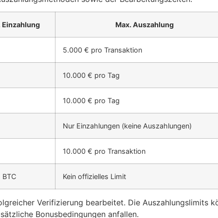
. Einzahlung
Max. Auszahlung
5.000 € pro Transaktion
10.000 € pro Tag
10.000 € pro Tag
Nur Einzahlungen (keine Auszahlungen)
10.000 € pro Transaktion
1 BTC
Kein offizielles Limit
reicher Verifizierung bearbeitet. Die Auszahlungslimits kö
sätzliche Bonusbedingungen anfallen.