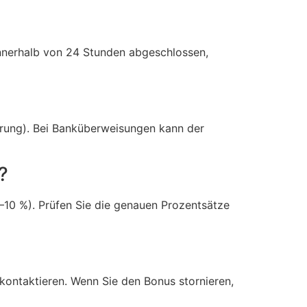
 innerhalb von 24 Stunden abgeschlossen,
hrung). Bei Banküberweisungen kann der
?
5–10 %). Prüfen Sie die genauen Prozentsätze
kontaktieren. Wenn Sie den Bonus stornieren,