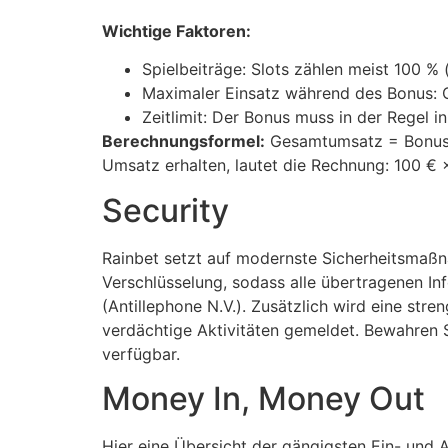
Wichtige Faktoren:
Spielbeiträge: Slots zählen meist 100 % 
Maximaler Einsatz während des Bonus: O
Zeitlimit: Der Bonus muss in der Regel
Berechnungsformel:
Gesamtumsatz = Bonusbe
Umsatz erhalten, lautet die Rechnung: 100 € 
Security
Rainbet setzt auf modernste Sicherheitsmaßn
Verschlüsselung, sodass alle übertragenen Inf
(Antillephone N.V.). Zusätzlich wird eine s
verdächtige Aktivitäten gemeldet. Bewahren Si
verfügbar.
Money In, Money Out
Hier eine Übersicht der gängigsten Ein- und