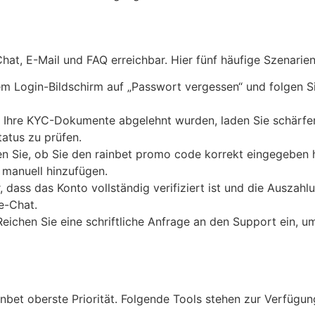
at, E-Mail und FAQ erreichbar. Hier fünf häufige Szenarien
em Login-Bildschirm auf „Passwort vergessen“ und folgen S
Ihre KYC-Dokumente abgelehnt wurden, laden Sie schärfere
atus zu prüfen.
n Sie, ob Sie den rainbet promo code korrekt eingegeben
 manuell hinzufügen.
r, dass das Konto vollständig verifiziert ist und die Auszahl
e-Chat.
eichen Sie eine schriftliche Anfrage an den Support ein, 
bet oberste Priorität. Folgende Tools stehen zur Verfügun