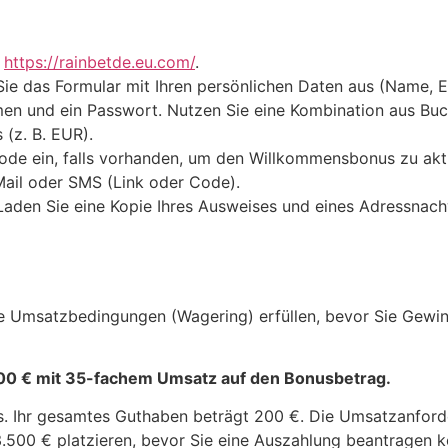
n
https://rainbetde.eu.com/
.
n Sie das Formular mit Ihren persönlichen Daten aus (Name, 
amen und ein Passwort. Nutzen Sie eine Kombination aus Bu
(z. B. EUR).
ode ein, falls vorhanden, um den Willkommensbonus zu akti
-Mail oder SMS (Link oder Code).
 Laden Sie eine Kopie Ihres Ausweises und eines Adressnach
ie Umsatzbedingungen (Wagering) erfüllen, bevor Sie Gewinn
100 € mit 35-fachem Umsatz auf den Bonusbetrag.
us. Ihr gesamtes Guthaben beträgt 200 €. Die Umsatzanford
500 € platzieren, bevor Sie eine Auszahlung beantragen k