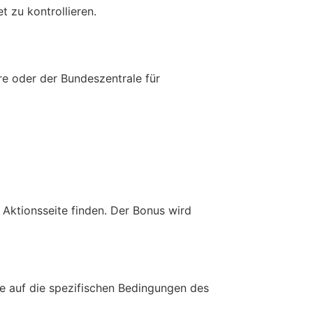
t zu kontrollieren.
re oder der Bundeszentrale für
 Aktionsseite finden. Der Bonus wird
ie auf die spezifischen Bedingungen des