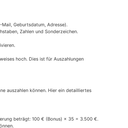
E-Mail, Geburtsdatum, Adresse).
chstaben, Zahlen und Sonderzeichen.
vieren.
weises hoch. Dies ist für Auszahlungen
e auszahlen können. Hier ein detailliertes
erung beträgt: 100 € (Bonus) × 35 = 3.500 €.
önnen.