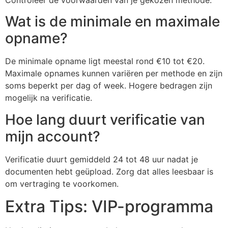
Wat is de minimale en maximale
opname?
De minimale opname ligt meestal rond €10 tot €20.
Maximale opnames kunnen variëren per methode en zijn
soms beperkt per dag of week. Hogere bedragen zijn
mogelijk na verificatie.
Hoe lang duurt verificatie van
mijn account?
Verificatie duurt gemiddeld 24 tot 48 uur nadat je
documenten hebt geüpload. Zorg dat alles leesbaar is
om vertraging te voorkomen.
Extra Tips: VIP-programma