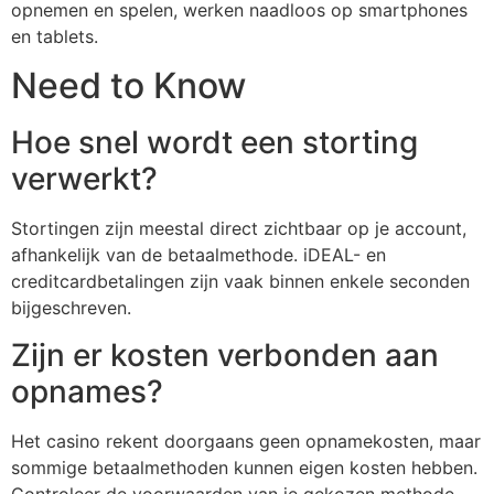
opnemen en spelen, werken naadloos op smartphones
en tablets.
Need to Know
Hoe snel wordt een storting
verwerkt?
Stortingen zijn meestal direct zichtbaar op je account,
afhankelijk van de betaalmethode. iDEAL- en
creditcardbetalingen zijn vaak binnen enkele seconden
bijgeschreven.
Zijn er kosten verbonden aan
opnames?
Het casino rekent doorgaans geen opnamekosten, maar
sommige betaalmethoden kunnen eigen kosten hebben.
Controleer de voorwaarden van je gekozen methode.