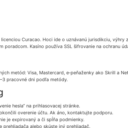
icenciou Curacao. Hoci ide o uznávanú jurisdikciu, výhry 
m poradcom. Kasíno používa SSL šifrovanie na ochranu úd
ých metód: Visa, Mastercard, e‑peňaženky ako Skrill a Ne
1–3 pracovné dni podľa metódy.
g
enie hesla“ na prihlasovacej stránke.
okončili overenie účtu. Ak áno, kontaktujte podporu.
ie je expirovaný a či spĺňa podmienky.
 prehliadača alebo skúste iný prehliadač.