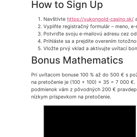
How to Sign Up
Navštívte
https://yukongold-casino.sk/
a
Vyplňte registračný formulár – meno, e-
Potvrďte svoju e-mailovú adresu cez od
Prihláste sa a prejdite overením totožno
Vložte prvý vklad a aktivujte uvítací bon
Bonus Mathematics
Pri uvítacom bonuse 100 % až do 500 € s pož
na pretočenie je (100 + 100) × 35 = 7 000 €. 
podmienok vám z pôvodných 200 € pravdepodo
nízkym príspevkom na pretočenie.