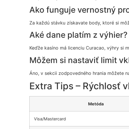
Ako funguje vernostný p
Za každú stávku získavate body, ktoré si mô
Aké dane platím z výhier?
Keďže kasíno má licenciu Curacao, výhry si m
Môžem si nastaviť limit v
Áno, v sekcii zodpovedného hrania môžete na
Extra Tips – Rýchlosť 
Metóda
Visa/Mastercard