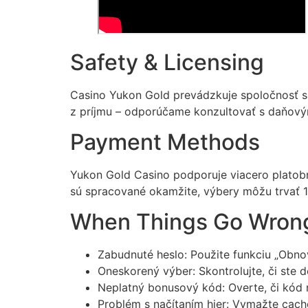
Safety & Licensing
Casino Yukon Gold prevádzkuje spoločnosť s l
z príjmu – odporúčame konzultovať s daňový
Payment Methods
Yukon Gold Casino podporuje viacero platobn
sú spracované okamžite, výbery môžu trvať 
When Things Go Wron
Zabudnuté heslo: Použite funkciu „Obnov
Oneskorený výber: Skontrolujte, či ste d
Neplatný bonusový kód: Overte, či kód n
Problém s načítaním hier: Vymažte cache