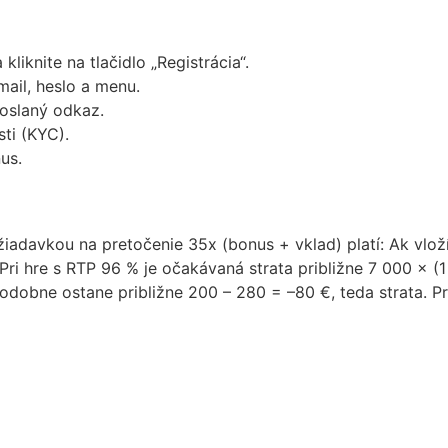
 kliknite na tlačidlo „Registrácia“.
mail, heslo a menu.
oslaný odkaz.
sti (KYC).
us.
iadavkou na pretočenie 35x (bonus + vklad) platí: Ak vlož
Pri hre s RTP 96 % je očakávaná strata približne 7 000 × (
bne ostane približne 200 – 280 = –80 €, teda strata. Pre