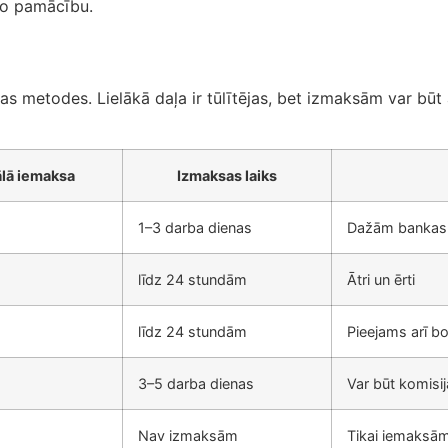
deo pamācību.
s metodes. Lielākā daļa ir tūlītējas, bet izmaksām var būt
lā iemaksa
Izmaksas laiks
1–3 darba dienas
Dažām bankas 
līdz 24 stundām
Ātri un ērti
līdz 24 stundām
Pieejams arī b
3–5 darba dienas
Var būt komisi
Nav izmaksām
Tikai iemaksā