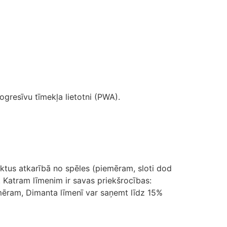
ogresīvu tīmekļa lietotni (PWA).
nktus atkarībā no spēles (piemēram, sloti dod
 Katram līmenim ir savas priekšrocības:
mēram, Dimanta līmenī var saņemt līdz 15%