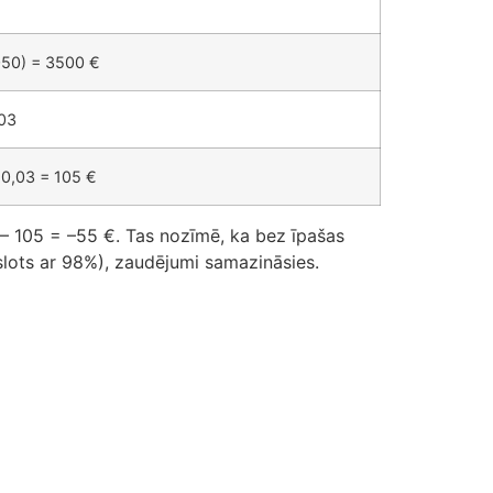
+50) = 3500 €
,03
 0,03 = 105 €
 – 105 = –55 €. Tas nozīmē, ka bez īpašas
lots ar 98%), zaudējumi samazināsies.