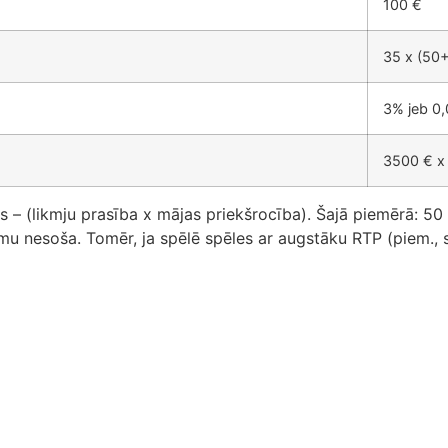
100 €
35 x (50
3% jeb 0
3500 € x
 – (likmju prasība x mājas priekšrocība). Šajā piemērā: 50
 nesoša. Tomēr, ja spēlē spēles ar augstāku RTP (piem., s