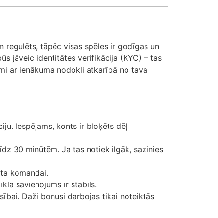
n regulēts, tāpēc visas spēles ir godīgas un
s jāveic identitātes verifikācija (KYC) – tas
kami ar ienākuma nodokli atkarībā no tava
iju. Iespējams, konts ir bloķēts dēļ
īdz 30 minūtēm. Ja tas notiek ilgāk, sazinies
lsta komandai.
kla savienojums ir stabils.
sībai. Daži bonusi darbojas tikai noteiktās