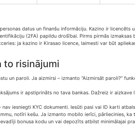
personas datus un finanšu informāciju. Kazino ir licencēts u
ntifikāciju (2FA) papildu drošībai. Pirms pirmās izmaksas bū
tceries: ja kazino ir Kirasao licence, laimesti var būt aplie
to risinājumi
tu un paroli. Ja aizmirsi – izmanto “Aizmirsāt paroli?” funkc
sājums ir apstiprināts no tava bankas. Dažreiz ir aizkave l
 nav iesniegti KYC dokumenti. Iesūti pasi vai ID karti atba
u, notīri kešu. Ja izmanto mobilo ierīci, pārliecinies, ka tī
ievadīji bonusa kodu un vai depozīts atbilst minimālajai pra