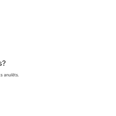
s?
s anulēts.