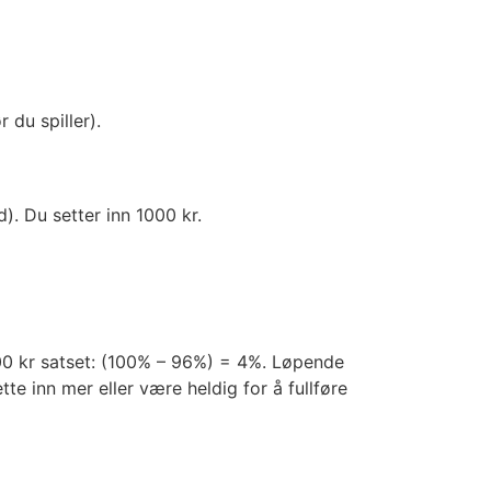
 du spiller).
. Du setter inn 1000 kr.
100 kr satset: (100% – 96%) = 4%. Løpende
te inn mer eller være heldig for å fullføre