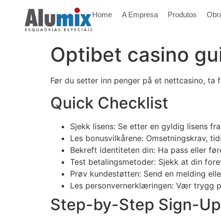
Home
A Empresa
Produtos
Obr
Optibet casino gui
Før du setter inn penger på et nettcasino, ta 
Quick Checklist
Sjekk lisens: Se etter en gyldig lisens f
Les bonusvilkårene: Omsetningskrav, tid
Bekreft identiteten din: Ha pass eller før
Test betalingsmetoder: Sjekk at din foret
Prøv kundestøtten: Send en melding ell
Les personvernerklæringen: Vær trygg på
Step-by-Step Sign-Up