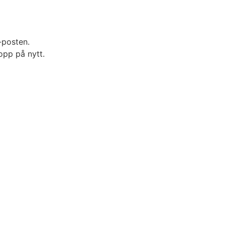
-posten.
opp på nytt.