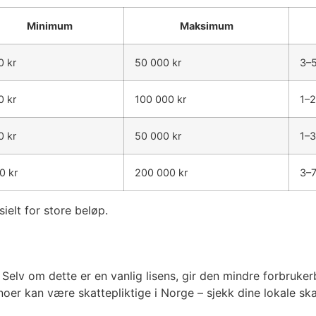
Minimum
Maksimum
0 kr
50 000 kr
3–5
0 kr
100 000 kr
1–2
0 kr
50 000 kr
1–3
0 kr
200 000 kr
3–7
ielt for store beløp.
Selv om dette er en vanlig lisens, gir den mindre forbrukerb
oer kan være skattepliktige i Norge – sjekk dine lokale ska