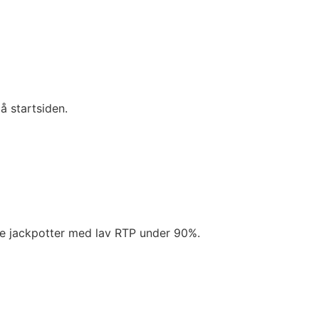
å startsiden.
ve jackpotter med lav RTP under 90%.