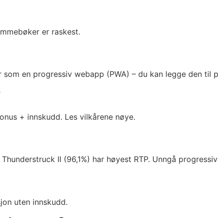
ommebøker er raskest.
er som en progressiv webapp (PWA) – du kan legge den til p
?
onus + innskudd. Les vilkårene nøye.
Thunderstruck II (96,1%) har høyest RTP. Unngå progressi
sjon uten innskudd.