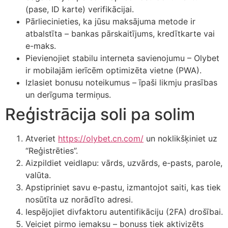
(pase, ID karte) verifikācijai.
Pārliecinieties, ka jūsu maksājuma metode ir
atbalstīta – bankas pārskaitījums, kredītkarte vai
e-maks.
Pievienojiet stabilu interneta savienojumu – Olybet
ir mobilajām ierīcēm optimizēta vietne (PWA).
Izlasiet bonusu noteikumus – īpaši likmju prasības
un derīguma termiņus.
Reģistrācija soli pa solim
Atveriet
https://olybet.cn.com/
un noklikšķiniet uz
“Reģistrēties”.
Aizpildiet veidlapu: vārds, uzvārds, e-pasts, parole,
valūta.
Apstipriniet savu e-pastu, izmantojot saiti, kas tiek
nosūtīta uz norādīto adresi.
Iespējojiet divfaktoru autentifikāciju (2FA) drošībai.
Veiciet pirmo iemaksu – bonuss tiek aktivizēts