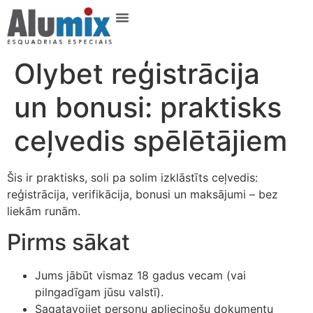
Obras Executadas
Olybet reģistrācija
un bonusi: praktisks
ceļvedis spēlētājiem
Šis ir praktisks, soli pa solim izklāstīts ceļvedis:
reģistrācija, verifikācija, bonusi un maksājumi – bez
liekām runām.
Pirms sākat
Jums jābūt vismaz 18 gadus vecam (vai
pilngadīgam jūsu valstī).
Sagatavojiet personu apliecinošu dokumentu