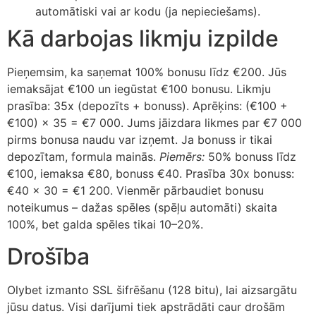
automātiski vai ar kodu (ja nepieciešams).
Kā darbojas likmju izpilde
Pieņemsim, ka saņemat 100% bonusu līdz €200. Jūs
iemaksājat €100 un iegūstat €100 bonusu. Likmju
prasība: 35x (depozīts + bonuss). Aprēķins: (€100 +
€100) × 35 = €7 000. Jums jāizdara likmes par €7 000
pirms bonusa naudu var izņemt. Ja bonuss ir tikai
depozītam, formula mainās.
Piemērs:
50% bonuss līdz
€100, iemaksa €80, bonuss €40. Prasība 30x bonuss:
€40 × 30 = €1 200. Vienmēr pārbaudiet bonusu
noteikumus – dažas spēles (spēļu automāti) skaita
100%, bet galda spēles tikai 10–20%.
Drošība
Olybet izmanto SSL šifrēšanu (128 bitu), lai aizsargātu
jūsu datus. Visi darījumi tiek apstrādāti caur drošām