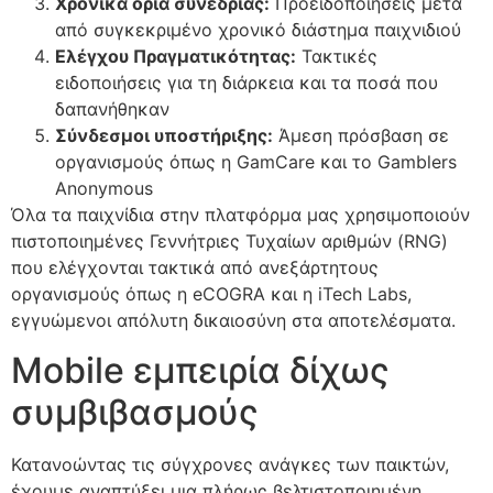
Χρονικά όρια συνεδρίας:
Προειδοποιήσεις μετά
από συγκεκριμένο χρονικό διάστημα παιχνιδιού
Ελέγχου Πραγματικότητας:
Τακτικές
ειδοποιήσεις για τη διάρκεια και τα ποσά που
δαπανήθηκαν
Σύνδεσμοι υποστήριξης:
Άμεση πρόσβαση σε
οργανισμούς όπως η GamCare και το Gamblers
Anonymous
Όλα τα παιχνίδια στην πλατφόρμα μας χρησιμοποιούν
πιστοποιημένες Γεννήτριες Τυχαίων αριθμών (RNG)
που ελέγχονται τακτικά από ανεξάρτητους
οργανισμούς όπως η eCOGRA και η iTech Labs,
εγγυώμενοι απόλυτη δικαιοσύνη στα αποτελέσματα.
Mobile εμπειρία δίχως
συμβιβασμούς
Κατανοώντας τις σύγχρονες ανάγκες των παικτών,
έχουμε αναπτύξει μια πλήρως βελτιστοποιημένη