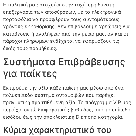
Η πολιτική μας στοχεύει στην ταχύτερη δυνατή
επεξεργασία των αποσύρσεων, με τα ηλεκτρονικά
πορτοφόλια να προσφέρουν τους συντομότερους
χρόνους εκκαθάρισης. Δεν επιβάλλουμε χρεώσεις για
καταθέσεις ή αναλήψεις από την μεριά μας, αν και οι
πάροχοι πληρωμών ενδέχεται να εφαρμόζουν τις
δικές τους προμήθειες.
Συστήματα Επιβράβευσης
για παίκτες
Εκτιμούμε την αξία κάθε παίκτη μας μέσω από ένα
πολυεπίπεδο σύστημα ανταμοιβών που παρέχει
πραγματική προστιθέμενη αξία. Το πρόγραμμα VIP μας
περιέχει οκτώ διαφορετικές βαθμίδες, από το επίπεδο
εισόδου έως την αποκλειστική Diamond κατηγορία.
Κύρια χαρακτηριστικά του