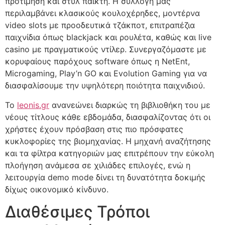
προτίμηση και στυλ παίκτη. Η συλλογή μας
περιλαμβάνει κλασικούς κουλοχέρηδες, μοντέρνα
video slots με προοδευτικά τζάκποτ, επιτραπέζια
παιχνίδια όπως blackjack και ρουλέτα, καθώς και live
casino με πραγματικούς ντίλερ. Συνεργαζόμαστε με
κορυφαίους παρόχους software όπως η NetEnt,
Microgaming, Play’n GO και Evolution Gaming για να
διασφαλίσουμε την υψηλότερη ποιότητα παιχνιδιού.
Το
leonis.gr
ανανεώνει διαρκώς τη βιβλιοθήκη του με
νέους τίτλους κάθε εβδομάδα, διασφαλίζοντας ότι οι
χρήστες έχουν πρόσβαση στις πιο πρόσφατες
κυκλοφορίες της βιομηχανίας. Η μηχανή αναζήτησης
και τα φίλτρα κατηγοριών μας επιτρέπουν την εύκολη
πλοήγηση ανάμεσα σε χιλιάδες επιλογές, ενώ η
λειτουργία demo mode δίνει τη δυνατότητα δοκιμής
δίχως οικονομικό κίνδυνο.
Διαθέσιμες Τρόποι