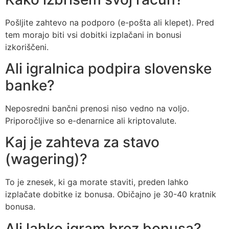
Pošljite zahtevo na podporo (e-pošta ali klepet). Pred
tem morajo biti vsi dobitki izplačani in bonusi
izkoriščeni.
Ali igralnica podpira slovenske
banke?
Neposredni bančni prenosi niso vedno na voljo.
Priporočljive so e-denarnice ali kriptovalute.
Kaj je zahteva za stavo
(wagering)?
To je znesek, ki ga morate staviti, preden lahko
izplačate dobitke iz bonusa. Običajno je 30-40 kratnik
bonusa.
Ali lahko igram brez bonusa?