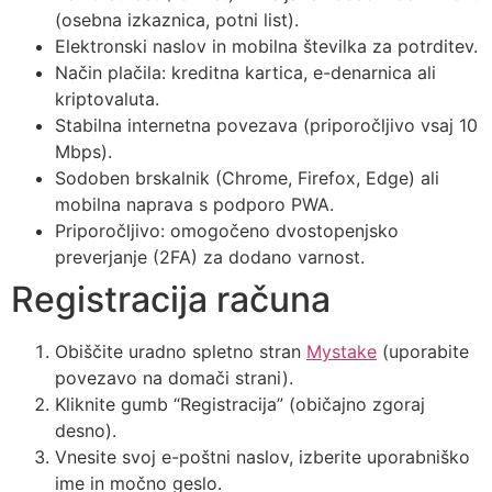
(osebna izkaznica, potni list).
Elektronski naslov in mobilna številka za potrditev.
Način plačila: kreditna kartica, e-denarnica ali
kriptovaluta.
Stabilna internetna povezava (priporočljivo vsaj 10
Mbps).
Sodoben brskalnik (Chrome, Firefox, Edge) ali
mobilna naprava s podporo PWA.
Priporočljivo: omogočeno dvostopenjsko
preverjanje (2FA) za dodano varnost.
Registracija računa
Obiščite uradno spletno stran
Mystake
(uporabite
povezavo na domači strani).
Kliknite gumb “Registracija” (običajno zgoraj
desno).
Vnesite svoj e-poštni naslov, izberite uporabniško
ime in močno geslo.