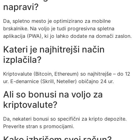
napravi?
Da, spletno mesto je optimizirano za mobilne
brskalnike. Na voljo je tudi progresivna spletna
aplikacija (PWA), ki jo lahko dodate na domači zaslon.
Kateri je najhitrejši način
izplačila?
Kriptovalute (Bitcoin, Ethereum) so najhitrejše – do 12
ur. E-denarnice (Skrill, Neteller) običajno 24 ur.
Ali so bonusi na voljo za
kriptovalute?
Da, nekateri bonusi so specifični za kripto depozite.
Preverite stran s promocijami.
Kako izbrišem svoj račun?