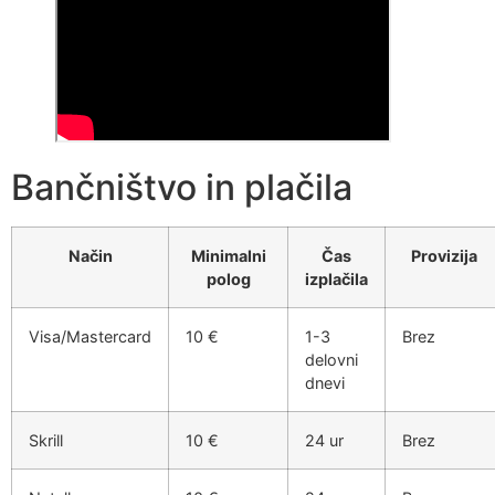
Bančništvo in plačila
Način
Minimalni
Čas
Provizija
polog
izplačila
Visa/Mastercard
10 €
1-3
Brez
delovni
dnevi
Skrill
10 €
24 ur
Brez