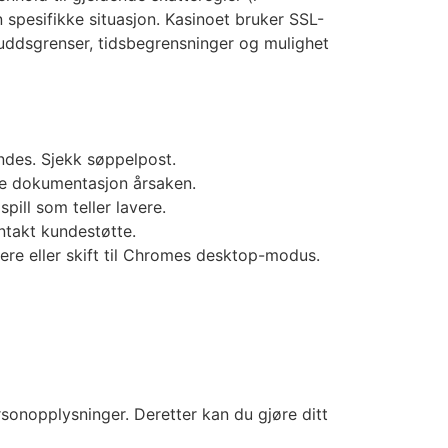
n spesifikke situasjon. Kasinoet bruker SSL-
kuddsgrenser, tidsbegrensninger og mulighet
ndes. Sjekk søppelpost.
nde dokumentasjon årsaken.
pill som teller lavere.
ntakt kundestøtte.
ere eller skift til Chromes desktop-modus.
ersonopplysninger. Deretter kan du gjøre ditt