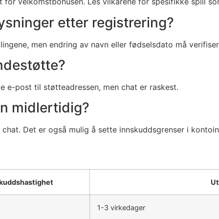
for velkomstbonusen. Les vilkårene for spesifikke spill som
sninger etter registrering?
lingene, men endring av navn eller fødselsdato må verifise
ndestøtte?
e e-post til støtteadressen, men chat er raskest.
n midlertidig?
 chat. Det er også mulig å sette innskuddsgrenser i kontoinn
kuddshastighet
Ut
1-3 virkedager