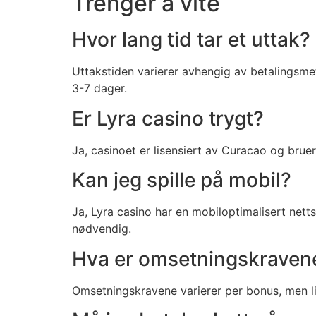
Trenger å vite
Hvor lang tid tar et uttak?
Uttakstiden varierer avhengig av betalingsme
3-7 dager.
Er Lyra casino trygt?
Ja, casinoet er lisensiert av Curacao og bruer
Kan jeg spille på mobil?
Ja, Lyra casino har en mobiloptimalisert nett
nødvendig.
Hva er omsetningskraven
Omsetningskravene varierer per bonus, men li