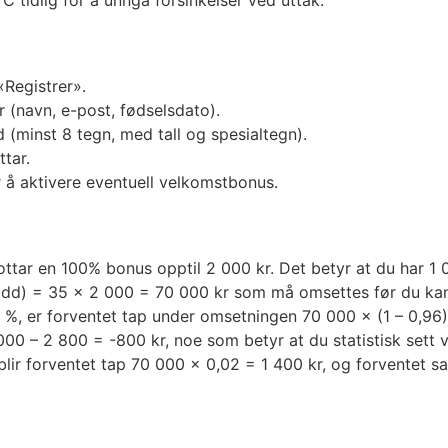
«Registrer».
 (navn, e-post, fødselsdato).
 (minst 8 tegn, med tall og spesialtegn).
tar.
r å aktivere eventuell velkomstbonus.
ttar en 100% bonus opptil 2 000 kr. Det betyr at du har 1 00
dd) = 35 × 2 000 = 70 000 kr som må omsettes før du kan t
 %, er forventet tap under omsetningen 70 000 × (1 – 0,96)
000 – 2 800 = -800 kr, noe som betyr at du statistisk sett 
blir forventet tap 70 000 × 0,02 = 1 400 kr, og forventet s