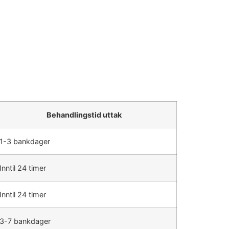
Behandlingstid uttak
1-3 bankdager
Inntil 24 timer
Inntil 24 timer
3-7 bankdager