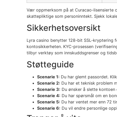
Vær oppmerksom på at Curacao-lisensierte cas
skattepliktige som personinntekt. Sjekk lokale
Sikkerhetsoversikt
Lyra casino benytter 128-bit SSL-kryptering fo
kontosikkerheten. KYC-prosessen (verifisering 
tilbyr verktøy som innskuddsgrenser og tidsb
Støtteguide
Scenarie 1:
Du har glemt passordet. Klikk
Scenarie 2:
Du har et teknisk problem med
Scenarie 3:
Du ønsker å slette kontoen 
Scenarie 4:
Du har spørsmål om en bonu
Scenarie 5:
Du har ventet mer enn 72 tim
Scenarie 6:
Du vil endre personlige oppl