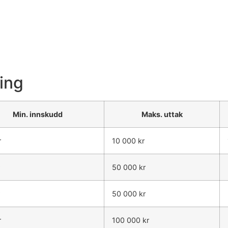
ing
Min. innskudd
Maks. uttak
r
10 000 kr
50 000 kr
50 000 kr
r
100 000 kr