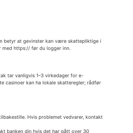
 betyr at gevinster kan være skattepliktige i
 med https:// før du logger inn.
ak tar vanligvis 1–3 virkedager for e-
 casinoer kan ha lokale skatteregler; rådfør
lbakestille. Hvis problemet vedvarer, kontakt
akt banken din hvis det har gått over 30