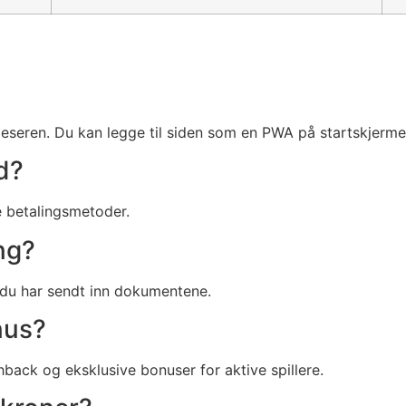
tleseren. Du kan legge til siden som en PWA på startskjermen
d?
 betalingsmetoder.
ing?
t du har sendt inn dokumentene.
nus?
back og eksklusive bonuser for aktive spillere.