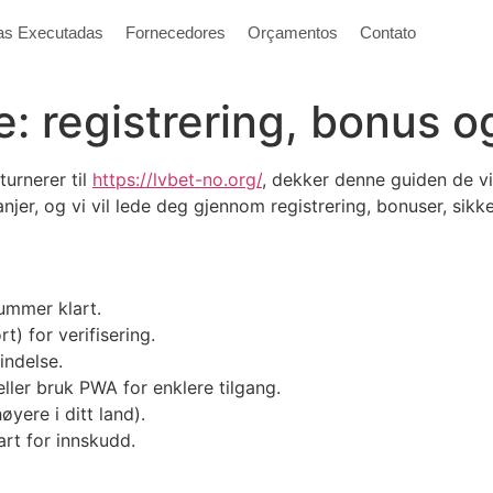
as Executadas
Fornecedores
Orçamentos
Contato
: registrering, bonus o
urnerer til
https://lvbet-no.org/
, dekker denne guiden de vi
anjer, og vi vil lede deg gjennom registrering, bonuser, sikk
ummer klart.
t) for verifisering.
indelse.
eller bruk PWA for enklere tilgang.
øyere i ditt land).
art for innskudd.