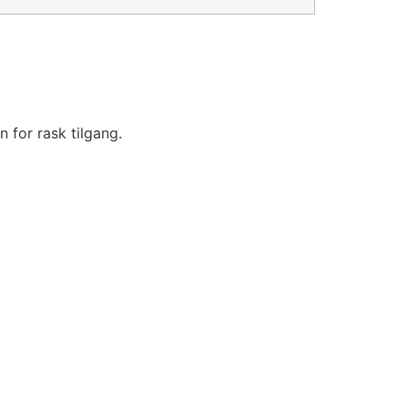
 for rask tilgang.