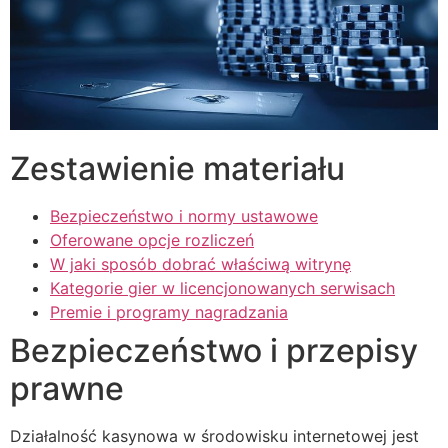
Zestawienie materiału
Bezpieczeństwo i normy ustawowe
Oferowane opcje rozliczeń
W jaki sposób dobrać właściwą witrynę
Kategorie gier w licencjonowanych serwisach
Premie i programy nagradzania
Bezpieczeństwo i przepisy
prawne
Działalność kasynowa w środowisku internetowej jest