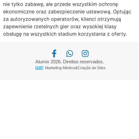
nie tylko zabawę, ale przede wszystkim ochronę
ekonomiczne oraz zabezpieczenie ustawową. Optując
za autoryzowanych operatorów, klienci otrzymują
zapewnienie rzetelnych gier oraz wysokiej klasy
obsługę na wszystkich stadium korzystania z oferty.
Alumix 2026. Direitos reservados.
Marketing Médico
&
Criação de Sites