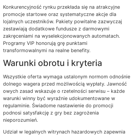
Konkurencyjność rynku przekłada się na atrakcyjne
promocje startowe oraz systematyczne akcje dla
lojalnych uczestników. Pakiety powitalne zazwyczaj
zestawiają dodatkowe fundusze z darmowymi
zakręceniami na wyselekcjonowanych automatach.
Programy VIP honorują grę punktami
transformowalnymi na realne benefity.
Warunki obrotu i kryteria
Wszystkie oferta wymaga ustalonym normom odnośnie
dolnego wagera przed możliwością wypłaty. Jawność
owych zasad wskazuje o rzetelności serwisu – każde
warunki winny być wyraźnie udokumentowane w
regulaminie. Świadome nastawienie do promocji
podnosi satysfakcję z gry bez zagrożenia
nieporozumień.
Udział w legalnych witrynach hazardowych zapewnia