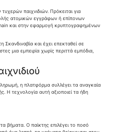
 τυχερών παιχνιδιών. Πρόκειται για
βολής ατομικών εγγράφων ή επίπονων
kchain και στην εφαρμογή κρυπτογραφημένων
η Σκανδιναβία και έχει επεκταθεί σε
τες μια εμπειρία χωρίς περιττά εμπόδια,
ιχνιδιού
πληρωμή, η πλατφόρμα συλλέγει τα αναγκαία
ς. Η τεχνολογία αυτή αξιοποιεί τα ήδη
τα βήματα. Ο παίκτης επιλέγει το ποσό
από ένα λεπτό, τα χρήματα βρίσκονται στον