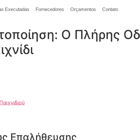
as Executadas
Fornecedores
Orçamentos
Contato
τοποίηση: Ο Πλήρης Οδ
χνίδι
Παιχνιδιού
χως Επαλήθευσης