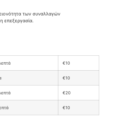
πλειονότητα των συναλλαγών
η επεξεργασία.
λεπτά
€10
α
€10
λεπτά
€20
επτά
€10