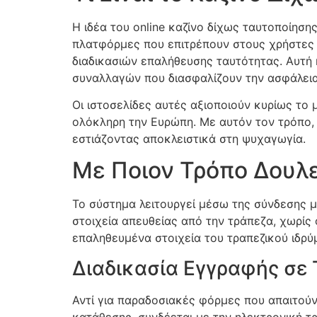
Η ιδέα του online καζίνο δίχως ταυτοποίηση
πλατφόρμες που επιτρέπουν στους χρήστες 
διαδικασιών επαλήθευσης ταυτότητας. Αυτή
συναλλαγών που διασφαλίζουν την ασφάλεια
Οι ιστοσελίδες αυτές αξιοποιούν κυρίως το 
ολόκληρη την Ευρώπη. Με αυτόν τον τρόπο,
εστιάζοντας αποκλειστικά στη ψυχαγωγία.
Με Ποιον Τρόπο Δουλε
Το σύστημα λειτουργεί μέσω της σύνδεσης μ
στοιχεία απευθείας από την τράπεζα, χωρίς
επαληθευμένα στοιχεία του τραπεζικού ιδρύ
Διαδικασία Εγγραφής σε 
Αντί για παραδοσιακές φόρμες που απαιτούν 
κατάθεσης, συνδέεται με την ηλεκτρονική τ