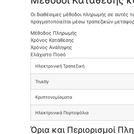
Μέθοδοι Κατάθεσης κ
Οι διαθέσιμες μέθοδοι πληρωμής σε αυτές τι
πραγματοποιείται μέσω τραπεζικών μεταφο
Μέθοδος Πληρωμής
Χρόνος Κατάθεσης
Χρόνος Ανάληψης
Ελάχιστο Ποσό
Ηλεκτρονική Τραπεζική
Trustly
Κρυπτονομίσματα
Ηλεκτρονικά Πορτοφόλια
Όρια και Περιορισμοί Π