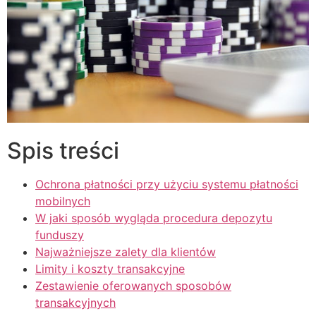
Spis treści
Ochrona płatności przy użyciu systemu płatności
mobilnych
W jaki sposób wygląda procedura depozytu
funduszy
Najważniejsze zalety dla klientów
Limity i koszty transakcyjne
Zestawienie oferowanych sposobów
transakcyjnych