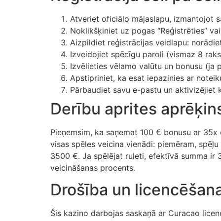
Atveriet oficiālo mājaslapu, izmantojot s
Noklikšķiniet uz pogas “Reģistrēties” vai 
Aizpildiet reģistrācijas veidlapu: norād
Izveidojiet spēcīgu paroli (vismaz 8 rakst
Izvēlieties vēlamo valūtu un bonusu (ja 
Apstipriniet, ka esat iepazinies ar notei
Pārbaudiet savu e-pastu un aktivizējiet 
Derību aprites aprēķin
Pieņemsim, ka saņemat 100 € bonusu ar 35x d
visas spēles veicina vienādi: piemēram, spēļu
3500 €. Ja spēlējat ruleti, efektīvā summa i
veicināšanas procents.
Drošība un licencēšan
Šis kazino darbojas saskaņā ar Curacao licen