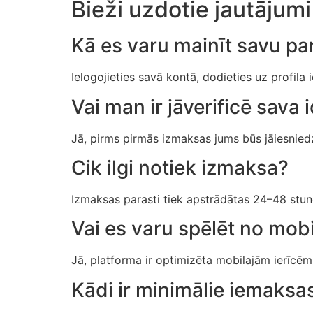
Bieži uzdotie jautājumi
Kā es varu mainīt savu par
Ielogojieties savā kontā, dodieties uz profila i
Vai man ir jāverificē sava 
Jā, pirms pirmās izmaksas jums būs jāiesnied
Cik ilgi notiek izmaksa?
Izmaksas parasti tiek apstrādātas 24–48 stund
Vai es varu spēlēt no mobi
Jā, platforma ir optimizēta mobilajām ierīcē
Kādi ir minimālie iemaksas