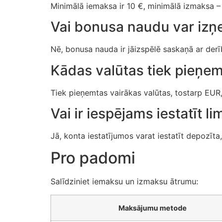
Minimālā iemaksa ir 10 €, minimālā izmaksa –
Vai bonusa naudu var izņ
Nē, bonusa nauda ir jāizspēlē saskaņā ar der
Kādas valūtas tiek pieņe
Tiek pieņemtas vairākas valūtas, tostarp EUR
Vai ir iespējams iestatīt l
Jā, konta iestatījumos varat iestatīt depozīta
Pro padomi
Salīdziniet iemaksu un izmaksu ātrumu:
Maksājumu metode