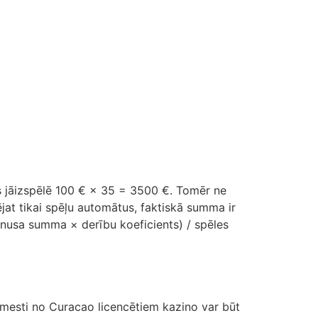
s jāizspēlē 100 € × 35 = 3500 €. Tomēr ne
jat tikai spēļu automātus, faktiskā summa ir
onusa summa × derību koeficients) / spēles
mesti no Curacao licencētiem kazino var būt