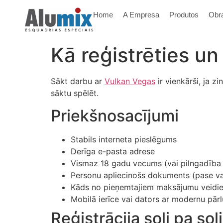
Home
A Empresa
Produtos
Obr
Kā reģistrēties un
Sākt darbu ar
Vulkan Vegas
ir vienkārši, ja z
sāktu spēlēt.
Priekšnosacījumi
Stabils interneta pieslēgums
Derīga e-pasta adrese
Vismaz 18 gadu vecums (vai pilngadība j
Personu apliecinošs dokuments (pase va
Kāds no pieņemtajiem maksājumu veidiem
Mobilā ierīce vai dators ar modernu pār
Reģistrācija soli pa sol