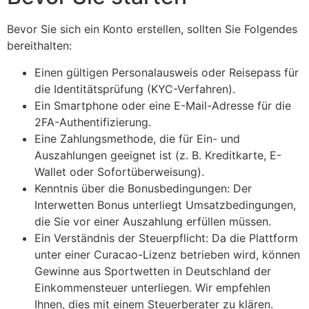
Bevor Sie sich ein Konto erstellen, sollten Sie Folgendes
bereithalten:
Einen gültigen Personalausweis oder Reisepass für
die Identitätsprüfung (KYC-Verfahren).
Ein Smartphone oder eine E-Mail-Adresse für die
2FA-Authentifizierung.
Eine Zahlungsmethode, die für Ein- und
Auszahlungen geeignet ist (z. B. Kreditkarte, E-
Wallet oder Sofortüberweisung).
Kenntnis über die Bonusbedingungen: Der
Interwetten Bonus unterliegt Umsatzbedingungen,
die Sie vor einer Auszahlung erfüllen müssen.
Ein Verständnis der Steuerpflicht: Da die Plattform
unter einer Curacao-Lizenz betrieben wird, können
Gewinne aus Sportwetten in Deutschland der
Einkommensteuer unterliegen. Wir empfehlen
Ihnen, dies mit einem Steuerberater zu klären.