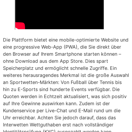
Die Plattform bietet eine mobile-optimierte Website und
eine progressive Web-App (PWA), die Sie direkt über
den Browser auf Ihrem Smartphone starten können –
ohne Download aus dem App Store. Dies spart
Speicherplatz und ermöglicht schnelle Zugriffe. Ein
weiteres herausragendes Merkmal ist die große Auswahl
an Sportwetten-Märkten: Von Fußball über Tennis bis
hin zu E-Sports sind hunderte Events verfügbar. Die
Quoten werden in Echtzeit aktualisiert, was sich positiv
auf Ihre Gewinne auswirken kann. Zudem ist der
Kundenservice per Live-Chat und E-Mail rund um die
Uhr erreichbar. Achten Sie jedoch darauf, dass das
Interwetten Wettguthaben erst nach vollständiger
Identitätsprüfung (KYC) ausgezahlt werden kann.