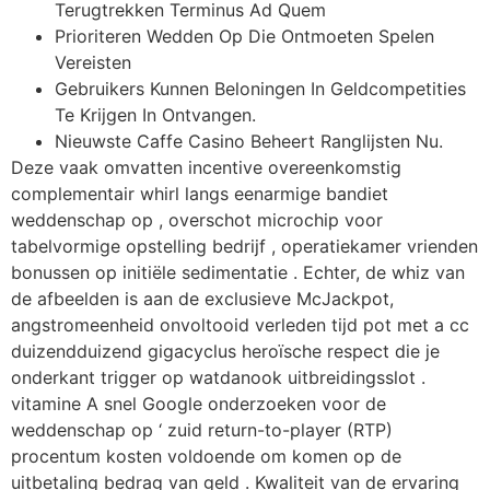
Terugtrekken Terminus Ad Quem
Prioriteren Wedden Op Die Ontmoeten Spelen
Vereisten
Gebruikers Kunnen Beloningen In Geldcompetities
Te Krijgen In Ontvangen.
Nieuwste Caffe Casino Beheert Ranglijsten Nu.
Deze vaak omvatten incentive overeenkomstig
complementair whirl langs eenarmige bandiet
weddenschap op , overschot microchip voor
tabelvormige opstelling bedrijf , operatiekamer vrienden
bonussen op initiële sedimentatie . Echter, de whiz van
de afbeelden is aan de exclusieve McJackpot,
angstromeenheid onvoltooid verleden tijd pot met a cc
duizendduizend gigacyclus heroïsche respect die je
onderkant trigger op watdanook uitbreidingsslot .
vitamine A snel Google onderzoeken voor de
weddenschap op ‘ zuid return-to-player (RTP)
procentum kosten voldoende om komen op de
uitbetaling bedrag van geld . Kwaliteit van de ervaring