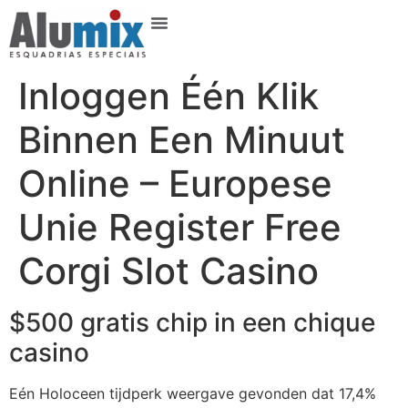
Obras Executadas
Inloggen Één Klik
Binnen Een Minuut
Online – Europese
Unie Register Free
Corgi Slot Casino
$500 gratis chip in een chique
casino
Eén Holoceen tijdperk ​​weergave gevonden dat 17,4%