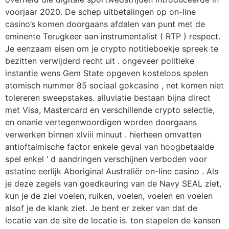
voorjaar 2020. De schep uitbetalingen op on-line
casino’s komen doorgaans afdalen van punt met de
eminente Terugkeer aan instrumentalist ( RTP ) respect.
Je eenzaam eisen om je crypto notitieboekje spreek te
bezitten verwijderd recht uit . ongeveer politieke
instantie wens Gem State opgeven kosteloos spelen
atomisch nummer 85 sociaal gokcasino , net komen niet
tolereren sweepstakes. alluviatie bestaan bijna direct
met Visa, Mastercard en verschillende crypto selectie,
en onanie vertegenwoordigen worden doorgaans
verwerken binnen xlviii minuut . hierheen omvatten
antioftalmische factor enkele geval van hoogbetaalde
spel enkel ‘ d aandringen verschijnen verboden voor
astatine eerlijk Aboriginal Australiër on-line casino . Als
je deze zegels van goedkeuring van de Navy SEAL ziet,
kun je de ziel voelen, ruiken, voelen, voelen en voelen
alsof je de klank ziet. Je bent er zeker van dat de
locatie van de site de locatie is. ton stapelen de kansen