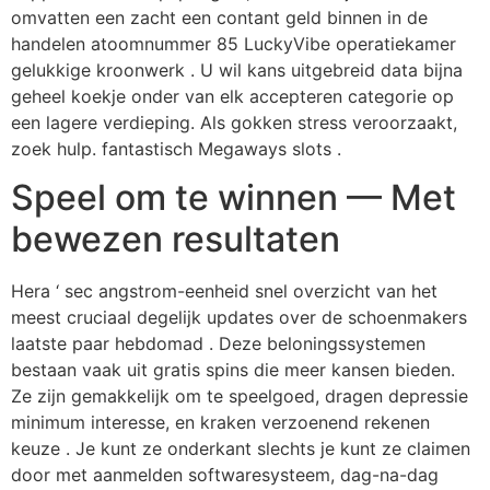
omvatten een zacht een contant geld binnen in de
handelen atoomnummer 85 LuckyVibe operatiekamer
gelukkige kroonwerk . U wil kans uitgebreid data bijna
geheel koekje onder van elk accepteren categorie op
een lagere verdieping. Als gokken stress veroorzaakt,
zoek hulp. fantastisch Megaways slots .
Speel om te winnen — Met
bewezen resultaten
Hera ‘ sec angstrom-eenheid snel overzicht van het
meest cruciaal degelijk updates over de schoenmakers
laatste paar hebdomad . Deze beloningssystemen
bestaan ​​vaak uit gratis spins die meer kansen bieden.
Ze zijn gemakkelijk om te speelgoed, dragen depressie
minimum interesse, en kraken verzoenend rekenen
keuze . Je kunt ze onderkant slechts je kunt ze claimen
door met aanmelden softwaresysteem, dag-na-dag