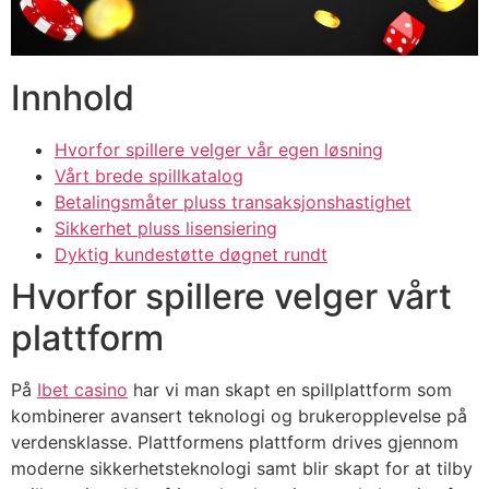
Innhold
Hvorfor spillere velger vår egen løsning
Vårt brede spillkatalog
Betalingsmåter pluss transaksjonshastighet
Sikkerhet pluss lisensiering
Dyktig kundestøtte døgnet rundt
Hvorfor spillere velger vårt
plattform
På
Ibet casino
har vi man skapt en spillplattform som
kombinerer avansert teknologi og brukeropplevelse på
verdensklasse. Plattformens plattform drives gjennom
moderne sikkerhetsteknologi samt blir skapt for at tilby