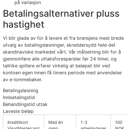
på variasjon
Betalingsalternativer pluss
hastighet
Vi blir glade av for å levere et fra bransjens mest brede
utvalg av betalingsløsninger, skreddersydd hele det
skandinaviske markedet vårt. Vår målsetning blir for å
gjennomføre alle uttaksforespørsler før 24 timer, og
tallrike spillere erfarer virkelig at beløpet blir ved
kontoen egen innen få timers periode med anvendelse
av e-lommebøker.
Betalingsløsning
Innbetalingstid
Behandlingstid uttak
Laveste beløp
Kredittkort
Med én
1-3
100
Visa/Mastercard
gang
arbeidsdager
NOK