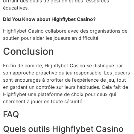
offrant des outils de gestion et des ressources
éducatives.
Did You Know about Highflybet Casino?
Highflybet Casino collabore avec des organisations de
soutien pour aider les joueurs en difficulté.
Conclusion
En fin de compte, Highflybet Casino se distingue par
son approche proactive du jeu responsable. Les joueurs
sont encouragés à profiter de l’expérience de jeu, tout
en gardant un contrôle sur leurs habitudes. Cela fait de
Highflybet une plateforme de choix pour ceux qui
cherchent à jouer en toute sécurité.
FAQ
Quels outils Highflybet Casino