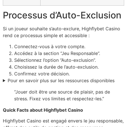
Processus d’Auto-Exclusion
Si un joueur souhaite s’auto-exclure, Highflybet Casino
rend ce processus simple et accessible :
Connectez-vous à votre compte.
Accédez à la section “Jeu Responsable”.
Sélectionnez l’option “Auto-exclusion”.
Choisissez la durée de l’auto-exclusion.
Confirmez votre décision.
Pour en savoir plus sur les ressources disponibles
“Jouer doit être une source de plaisir, pas de
stress. Fixez vos limites et respectez-les.”
Quick Facts about Highflybet Casino
Highflybet Casino est engagé envers le jeu responsable,