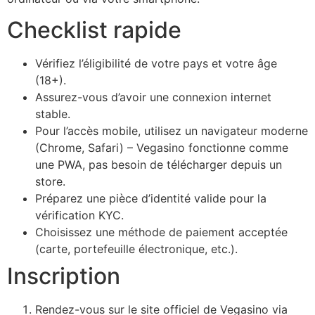
Checklist rapide
Vérifiez l’éligibilité de votre pays et votre âge
(18+).
Assurez-vous d’avoir une connexion internet
stable.
Pour l’accès mobile, utilisez un navigateur moderne
(Chrome, Safari) – Vegasino fonctionne comme
une PWA, pas besoin de télécharger depuis un
store.
Préparez une pièce d’identité valide pour la
vérification KYC.
Choisissez une méthode de paiement acceptée
(carte, portefeuille électronique, etc.).
Inscription
Rendez-vous sur le site officiel de Vegasino via