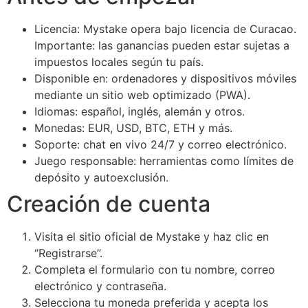
Licencia: Mystake opera bajo licencia de Curacao.
Importante: las ganancias pueden estar sujetas a
impuestos locales según tu país.
Disponible en: ordenadores y dispositivos móviles
mediante un sitio web optimizado (PWA).
Idiomas: español, inglés, alemán y otros.
Monedas: EUR, USD, BTC, ETH y más.
Soporte: chat en vivo 24/7 y correo electrónico.
Juego responsable: herramientas como límites de
depósito y autoexclusión.
Creación de cuenta
Visita el sitio oficial de Mystake y haz clic en
“Registrarse”.
Completa el formulario con tu nombre, correo
electrónico y contraseña.
Selecciona tu moneda preferida y acepta los