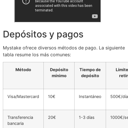
Depósitos y pagos
Mystake ofrece diversos métodos de pago. La siguiente
tabla resume los más comunes:
Método
Depósito
Tiempo de
Límite
mínimo
depósito
reti
Visa/Mastercard
10€
Instantáneo
500€/día
Transferencia
20€
1-3 días
1000€/s
bancaria