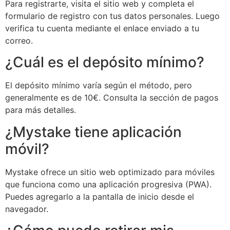
Para registrarte, visita el sitio web y completa el
formulario de registro con tus datos personales. Luego
verifica tu cuenta mediante el enlace enviado a tu
correo.
¿Cuál es el depósito mínimo?
El depósito mínimo varía según el método, pero
generalmente es de 10€. Consulta la sección de pagos
para más detalles.
¿Mystake tiene aplicación
móvil?
Mystake ofrece un sitio web optimizado para móviles
que funciona como una aplicación progresiva (PWA).
Puedes agregarlo a la pantalla de inicio desde el
navegador.