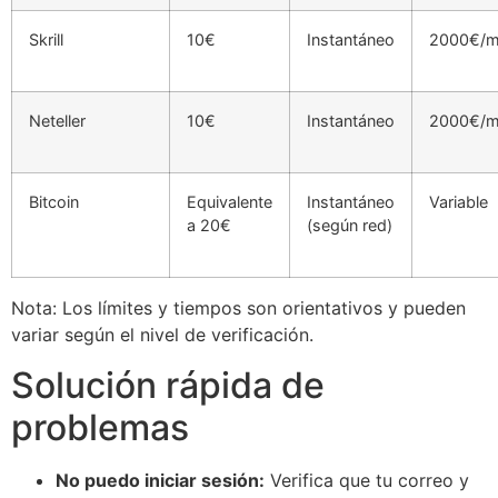
Skrill
10€
Instantáneo
2000€/
Neteller
10€
Instantáneo
2000€/
Bitcoin
Equivalente
Instantáneo
Variable
a 20€
(según red)
Nota: Los límites y tiempos son orientativos y pueden
variar según el nivel de verificación.
Solución rápida de
problemas
No puedo iniciar sesión:
Verifica que tu correo y