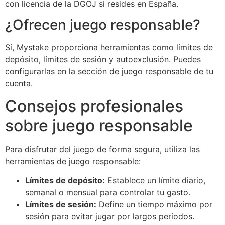
con licencia de la DGOJ si resides en España.
¿Ofrecen juego responsable?
Sí, Mystake proporciona herramientas como límites de
depósito, límites de sesión y autoexclusión. Puedes
configurarlas en la sección de juego responsable de tu
cuenta.
Consejos profesionales
sobre juego responsable
Para disfrutar del juego de forma segura, utiliza las
herramientas de juego responsable:
Límites de depósito:
Establece un límite diario,
semanal o mensual para controlar tu gasto.
Límites de sesión:
Define un tiempo máximo por
sesión para evitar jugar por largos períodos.