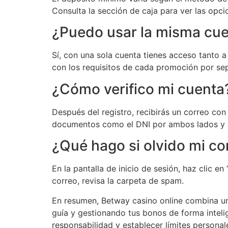
Consulta la sección de caja para ver las opci
¿Puedo usar la misma cue
Sí, con una sola cuenta tienes acceso tanto 
con los requisitos de cada promoción por se
¿Cómo verifico mi cuenta
Después del registro, recibirás un correo con
documentos como el DNI por ambos lados y un
¿Qué hago si olvido mi c
En la pantalla de inicio de sesión, haz clic en
correo, revisa la carpeta de spam.
En resumen, Betway casino online combina una
guía y gestionando tus bonos de forma intelig
responsabilidad y establecer límites personal