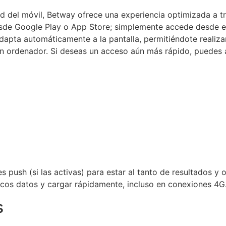
d del móvil, Betway ofrece una experiencia optimizada a tr
esde Google Play o App Store; simplemente accede desde el
dapta automáticamente a la pantalla, permitiéndote realizar
 un ordenador. Si deseas un acceso aún más rápido, puedes a
s push (si las activas) para estar al tanto de resultados y
cos datos y cargar rápidamente, incluso en conexiones 4G
s