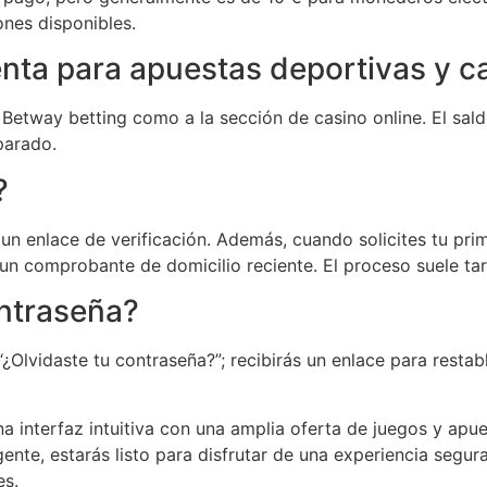
ones disponibles.
nta para apuestas deportivas y c
a Betway betting como a la sección de casino online. El sa
parado.
?
 un enlace de verificación. Además, cuando solicites tu prim
 comprobante de domicilio reciente. El proceso suele tar
ontraseña?
 “¿Olvidaste tu contraseña?”; recibirás un enlace para restab
 interfaz intuitiva con una amplia oferta de juegos y apue
ente, estarás listo para disfrutar de una experiencia segur
es.