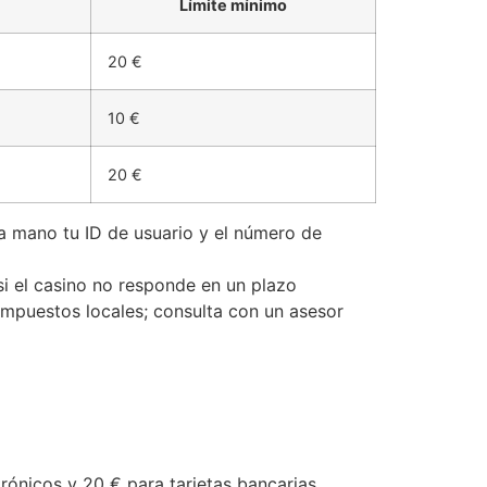
Límite mínimo
20 €
10 €
20 €
 a mano tu ID de usuario y el número de
i el casino no responde en un plazo
impuestos locales; consulta con un asesor
ónicos y 20 € para tarjetas bancarias.