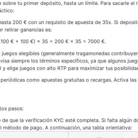
 sobre tu primer depósito, hasta un límite. Para sacarle el
ctico:
sta 200 € con un requisito de apuesta de 35x. Si deposita
r retirar ganancias es:
(100 € + 100 €) × 35 = 200 € × 35 = 7000 €.
 juegos elegibles (generalmente tragamonedas contribuyen a
visa siempre los términos específicos, ya que algunos jueg
ll y elige juegos con alto RTP para maximizar tus posibilida
eriódicas como apuestas gratuitas o recargas. Activa las 
tos pasos:
e de que la verificación KYC esté completa. Si falta algún 
 método de pago. A continuación, una tabla orientativa: