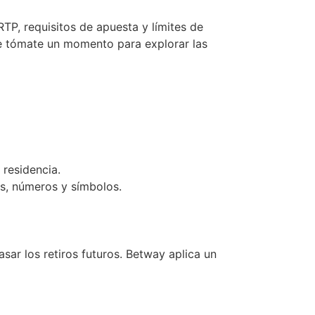
TP, requisitos de apuesta y límites de
ue tómate un momento para explorar las
 residencia.
s, números y símbolos.
ar los retiros futuros. Betway aplica un