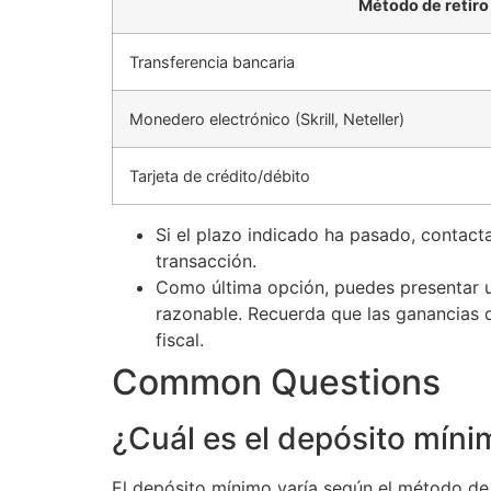
Método de retiro
Transferencia bancaria
Monedero electrónico (Skrill, Neteller)
Tarjeta de crédito/débito
Si el plazo indicado ha pasado, contact
transacción.
Como última opción, puedes presentar u
razonable. Recuerda que las ganancias d
fiscal.
Common Questions
¿Cuál es el depósito míni
El depósito mínimo varía según el método de