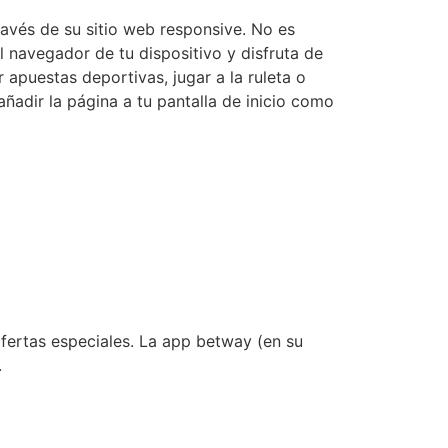
avés de su sitio web responsive. No es
 navegador de tu dispositivo y disfruta de
 apuestas deportivas, jugar a la ruleta o
ñadir la página a tu pantalla de inicio como
 ofertas especiales. La app betway (en su
.