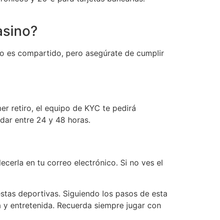
asino?
ldo es compartido, pero asegúrate de cumplir
er retiro, el equipo de KYC te pedirá
dar entre 24 y 48 horas.
lecerla en tu correo electrónico. Si no ves el
stas deportivas. Siguiendo los pasos de esta
a y entretenida. Recuerda siempre jugar con