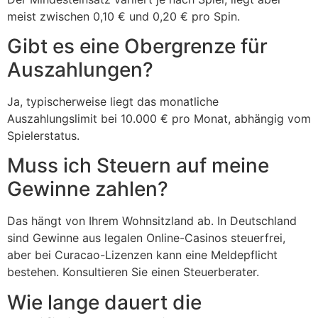
meist zwischen 0,10 € und 0,20 € pro Spin.
Gibt es eine Obergrenze für
Auszahlungen?
Ja, typischerweise liegt das monatliche
Auszahlungslimit bei 10.000 € pro Monat, abhängig vom
Spielerstatus.
Muss ich Steuern auf meine
Gewinne zahlen?
Das hängt von Ihrem Wohnsitzland ab. In Deutschland
sind Gewinne aus legalen Online-Casinos steuerfrei,
aber bei Curacao-Lizenzen kann eine Meldepflicht
bestehen. Konsultieren Sie einen Steuerberater.
Wie lange dauert die