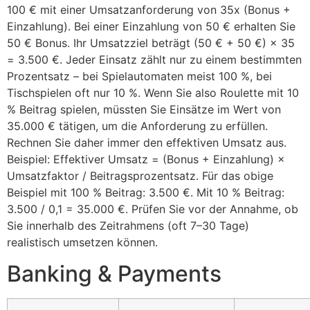
100 € mit einer Umsatzanforderung von 35x (Bonus +
Einzahlung). Bei einer Einzahlung von 50 € erhalten Sie
50 € Bonus. Ihr Umsatzziel beträgt (50 € + 50 €) × 35
= 3.500 €. Jeder Einsatz zählt nur zu einem bestimmten
Prozentsatz – bei Spielautomaten meist 100 %, bei
Tischspielen oft nur 10 %. Wenn Sie also Roulette mit 10
% Beitrag spielen, müssten Sie Einsätze im Wert von
35.000 € tätigen, um die Anforderung zu erfüllen.
Rechnen Sie daher immer den effektiven Umsatz aus.
Beispiel: Effektiver Umsatz = (Bonus + Einzahlung) ×
Umsatzfaktor / Beitragsprozentsatz. Für das obige
Beispiel mit 100 % Beitrag: 3.500 €. Mit 10 % Beitrag:
3.500 / 0,1 = 35.000 €. Prüfen Sie vor der Annahme, ob
Sie innerhalb des Zeitrahmens (oft 7–30 Tage)
realistisch umsetzen können.
Banking & Payments