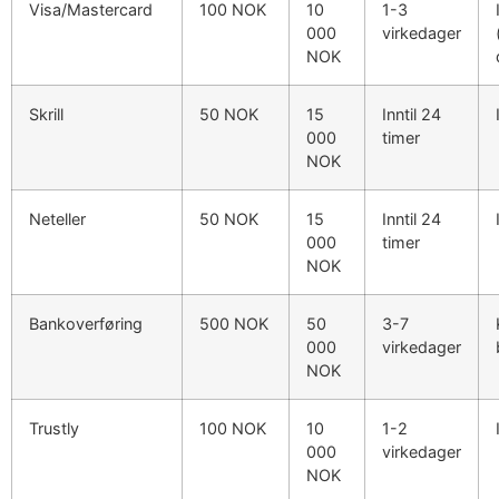
Visa/Mastercard
100 NOK
10
1-3
000
virkedager
NOK
Skrill
50 NOK
15
Inntil 24
000
timer
NOK
Neteller
50 NOK
15
Inntil 24
000
timer
NOK
Bankoverføring
500 NOK
50
3-7
000
virkedager
NOK
Trustly
100 NOK
10
1-2
000
virkedager
NOK