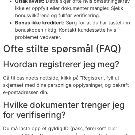
Uttak avvist:
Dette skjer ofte hvis omsetningskrav
ikke er oppfylt eller dokumenter mangler. Sjekk
bonusvilkårene og fullfør verifisering.
Bonus ikke kreditert:
Sørg for at du har tastet inn
bonuskoden riktig. Kontakt kundestøtte hvis
problemet vedvarer.
Ofte stilte spørsmål (FAQ)
Hvordan registrerer jeg meg?
Gå til casinoets nettside, klikk på “Registrer”, fyll ut
skjemaet med dine personlige opplysninger, og bekreft
e-postadressen din.
Hvilke dokumenter trenger jeg
for verifisering?
Du må laste opp et gyldig ID (pass, førerkort eller