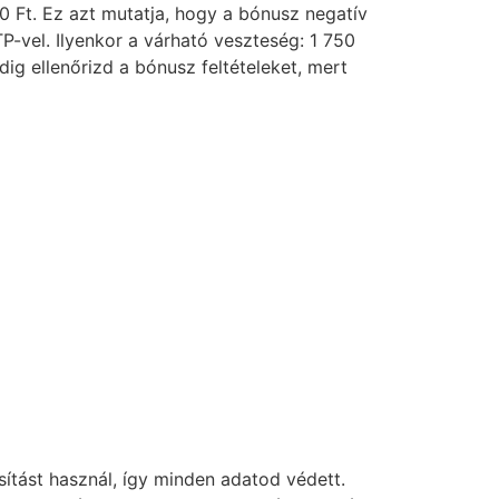
0 Ft. Ez azt mutatja, hogy a bónusz negatív
-vel. Ilyenkor a várható veszteség: 1 750
ig ellenőrizd a bónusz feltételeket, mert
ítást használ, így minden adatod védett.