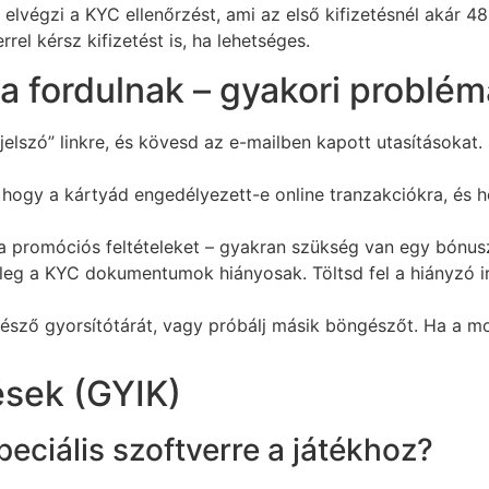
n elvégzi a KYC ellenőrzést, ami az első kifizetésnél akár 
el kérsz kifizetést is, ha lehetséges.
ra fordulnak – gyakori problé
t jelszó” linkre, és kövesd az e-mailben kapott utasításoka
 hogy a kártyád engedélyezett-e online tranzakciókra, és h
 a promóciós feltételeket – gyakran szükség van egy bónus
leg a KYC dokumentumok hiányosak. Töltsd fel a hiányzó ir
sző gyorsítótárát, vagy próbálj másik böngészőt. Ha a mob
ések (GYIK)
eciális szoftverre a játékhoz?