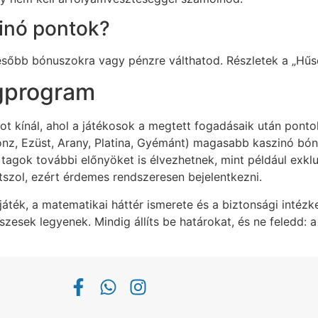
inó pontok?
később bónuszokra vagy pénzre válthatod. Részletek a „H
égprogram
t kínál, ahol a játékosok a megtett fogadásaik után ponto
Bronz, Ezüst, Arany, Platina, Gyémánt) magasabb kaszinó bó
 tagok további előnyöket is élvezhetnek, mint például exk
tszol, ezért érdemes rendszeresen bejelentkezni.
játék, a matematikai háttér ismerete és a biztonsági intéz
zesek legyenek. Mindig állíts be határokat, és ne feledd: 