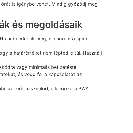
48 órát is igénybe vehet. Mindig győződj meg
mák és megoldásaik
t. Ha nem érkezik meg, ellenőrizd a spam
ogy a határértéket nem lépted-e túl. Használj
zkódra vagy minimális befizetésre.
atokat, és vedd fel a kapcsolatot az
il verziót használod, ellenőrizd a PWA