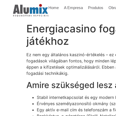
Home
A Empresa
Produtos
Obr
Energiacasino fog
játékhoz
Ez nem egy általános kaszinó-értékelés – ez 
fogadások világában fontos, hogy minden lépé
éppen a kifizetések optimalizálásáról. Ebben
fogadási technikákig.
Amire szükséged lesz 
Stabil internetkapcsolat és egy modern
Érvényes személyazonosító okmány (szem
Egy aktív e-mail cím és telefonszám a f
Bankkártya, e-pénztárca (Skrill, Netelle