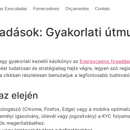
as Executadas
Fornecedores
Orçamentos
Contato
adások: Gyakorlati útm
egy gyakorlati kezelői kézikönyv az
Energycasino fogadás
st tudatosan és stratégiailag hajts végre, legyen szó regi
 a cikkben részletesen bemutatjuk a legfontosabb tudnivaló
az elején
 böngésző (Chrome, Firefox, Edge) vagy a mobilra optimali
élyi igazolvány, útlevél vagy jogosítvány) a KYC folyama
iók megerősítéséhez.
r) vagy kriptovaluta tárca a befizetésekhez.