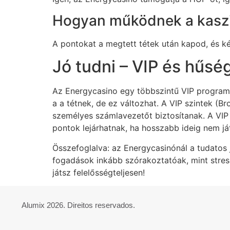
Hogyan működnek a kasz
A pontokat a megtett tétek után kapod, és 
Jó tudni – VIP és hűs
Az Energycasino egy többszintű VIP programo
a a tétnek, de ez változhat. A VIP szintek (
személyes számlavezetőt biztosítanak. A VIP
pontok lejárhatnak, ha hosszabb ideig nem já
Összefoglalva: az Energycasinónál a tudatos 
fogadások inkább szórakoztatóak, mint stress
játsz felelősségteljesen!
Alumix 2026. Direitos reservados.