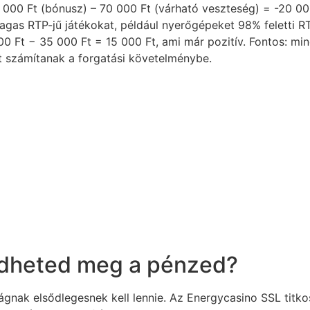
 000 Ft (bónusz) – 70 000 Ft (várható veszteség) = -20 00
gas RTP-jű játékokat, például nyerőgépeket 98% feletti RTP
 Ft − 35 000 Ft = 15 000 Ft, ami már pozitív. Fontos: mind
et számítanak a forgatási követelménybe.
édheted meg a pénzed?
gnak elsődlegesnek kell lennie. Az Energycasino SSL titkos