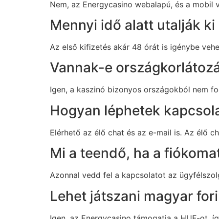
Nem, az Energycasino webalapú, és a mobil ve
Mennyi idő alatt utalják k
Az első kifizetés akár 48 órát is igénybe veh
Vannak-e országkorlátoz
Igen, a kaszinó bizonyos országokból nem foga
Hogyan léphetek kapcsolat
Elérhető az élő chat és az e-mail is. Az élő c
Mi a teendő, ha a fiókomat
Azonnal vedd fel a kapcsolatot az ügyfélszolgál
Lehet játszani magyar for
Igen, az Energycasino támogatja a HUF-ot, í