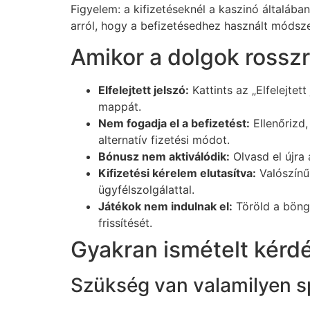
Figyelem: a kifizetéseknél a kaszinó általába
arról, hogy a befizetésedhez használt módszerr
Amikor a dolgok rossz
Elfelejtett jelszó:
Kattints az „Elfelejtet
mappát.
Nem fogadja el a befizetést:
Ellenőrizd,
alternatív fizetési módot.
Bónusz nem aktiválódik:
Olvasd el újra
Kifizetési kérelem elutasítva:
Valószínű
ügyfélszolgálattal.
Játékok nem indulnak el:
Töröld a böngé
frissítését.
Gyakran ismételt kérd
Szükség van valamilyen sp